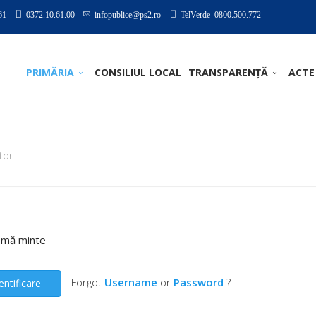
61
0372.10.61.00
infopublice@ps2.ro
TelVerde 0800.500.772
PRIMĂRIA
CONSILIUL LOCAL
TRANSPARENȚĂ
ACTE
-mă minte
Forgot
Username
or
Password
?
entificare