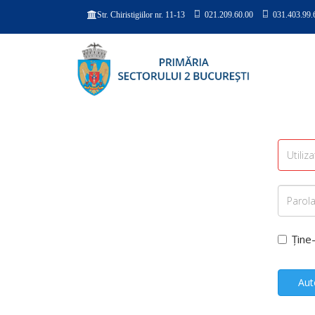
021.209.60.00
031.403.99.
Str. Chiristigiilor nr. 11-13
Ține
Aut