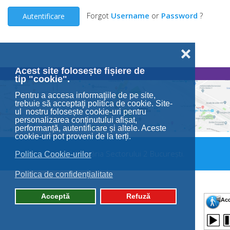
Forgot
Username
or
Password
?
Autentificare
❌
Acest site folosește fișiere de
tip "cookie".
Pentru a accesa informaţiile de pe site,
trebuie să acceptaţi politica de cookie. Site-
ul nostru folosește cookie-uri pentru
personalizarea conținutului afișat,
performanță, autentificare și altele. Aceste
cookie-uri pot proveni de la terți.
© 2026 Primăria Sectorului 2 București.
Politica Cookie-urilor
Politica de confidențialitate
Acceptă
Refuză