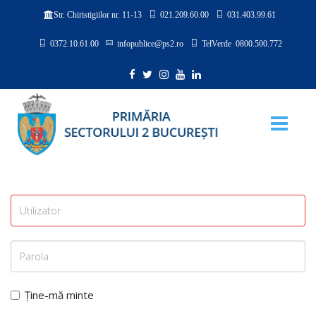
021.209.60.00
031.403.99.61
Str. Chiristigiilor nr. 11-13
0372.10.61.00
infopublice@ps2.ro
TelVerde 0800.500.772
Ține-mă minte