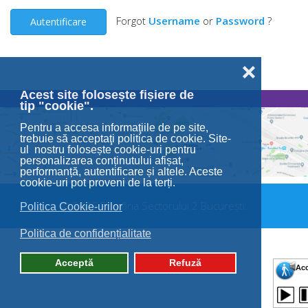
Forgot
Username
or
Password
?
Autentificare
❌
Acest site folosește fișiere de
tip "cookie".
Pentru a accesa informaţiile de pe site,
trebuie să acceptaţi politica de cookie. Site-
ul nostru folosește cookie-uri pentru
personalizarea conținutului afișat,
performanță, autentificare și altele. Aceste
cookie-uri pot proveni de la terți.
© 2026 Primăria Sectorului 2 București.
Politica Cookie-urilor
Politica de confidențialitate
Acceptă
Refuză