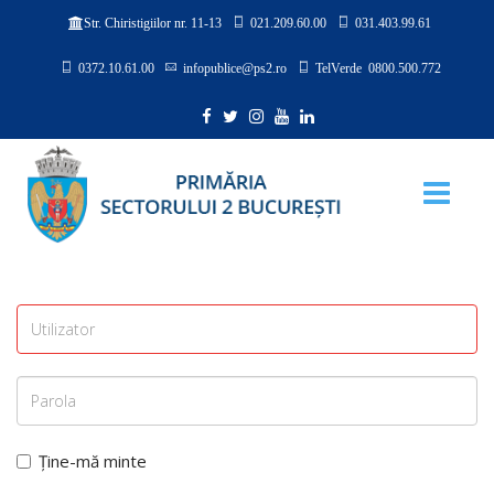
021.209.60.00
031.403.99.61
Str. Chiristigiilor nr. 11-13
0372.10.61.00
infopublice@ps2.ro
TelVerde 0800.500.772
Ține-mă minte