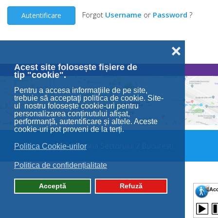
Forgot
Username
or
Password
?
Autentificare
❌
Acest site folosește fișiere de
tip "cookie".
Pentru a accesa informaţiile de pe site,
trebuie să acceptaţi politica de cookie. Site-
ul nostru folosește cookie-uri pentru
personalizarea conținutului afișat,
performanță, autentificare și altele. Aceste
cookie-uri pot proveni de la terți.
© 2026 Primăria Sectorului 2 București.
Politica Cookie-urilor
Politica de confidențialitate
Acceptă
Refuză