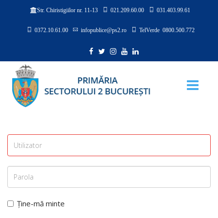
021.209.60.00
031.403.99.61
Str. Chiristigiilor nr. 11-13
0372.10.61.00
infopublice@ps2.ro
TelVerde 0800.500.772
Ține-mă minte