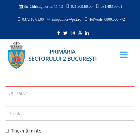
021.209.60.00
031.403.99.61
Str. Chiristigiilor nr. 11-13
0372.10.61.00
infopublice@ps2.ro
TelVerde 0800.500.772
Ține-mă minte