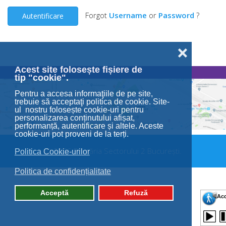
Forgot
Username
or
Password
?
Autentificare
❌
Acest site folosește fișiere de
tip "cookie".
Pentru a accesa informaţiile de pe site,
trebuie să acceptaţi politica de cookie. Site-
ul nostru folosește cookie-uri pentru
personalizarea conținutului afișat,
performanță, autentificare și altele. Aceste
cookie-uri pot proveni de la terți.
© 2026 Primăria Sectorului 2 București.
Politica Cookie-urilor
Politica de confidențialitate
Acceptă
Refuză