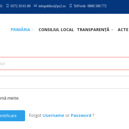
61
0372.10.61.00
infopublice@ps2.ro
TelVerde 0800.500.772
PRIMĂRIA
CONSILIUL LOCAL
TRANSPARENȚĂ
ACTE
-mă minte
Forgot
Username
or
Password
?
entificare