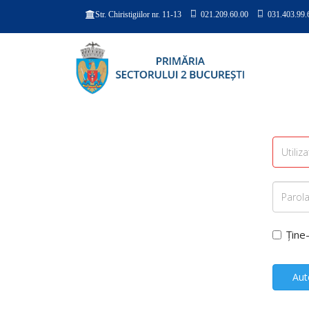
021.209.60.00
031.403.99.
Str. Chiristigiilor nr. 11-13
Ține
Aut