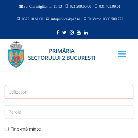
021.209.60.00
031.403.99.61
Str. Chiristigiilor nr. 11-13
0372.10.61.00
infopublice@ps2.ro
TelVerde 0800.500.772
Ține-mă minte