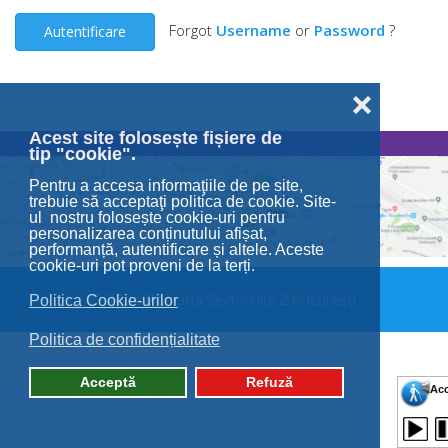
Forgot
Username
or
Password
?
Autentificare
❌
Acest site folosește fișiere de
tip "cookie".
Pentru a accesa informaţiile de pe site,
trebuie să acceptaţi politica de cookie. Site-
ul nostru folosește cookie-uri pentru
personalizarea conținutului afișat,
performanță, autentificare și altele. Aceste
cookie-uri pot proveni de la terți.
© 2026 Primăria Sectorului 2 București.
Politica Cookie-urilor
Politica de confidențialitate
Acceptă
Refuză