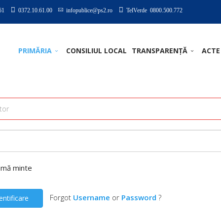
61
0372.10.61.00
infopublice@ps2.ro
TelVerde 0800.500.772
PRIMĂRIA
CONSILIUL LOCAL
TRANSPARENȚĂ
ACTE
-mă minte
Forgot
Username
or
Password
?
entificare