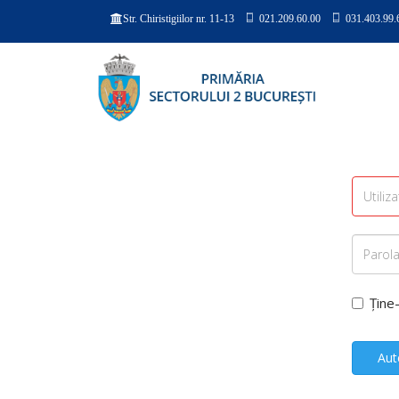
021.209.60.00
031.403.99.
Str. Chiristigiilor nr. 11-13
Ține
Aut