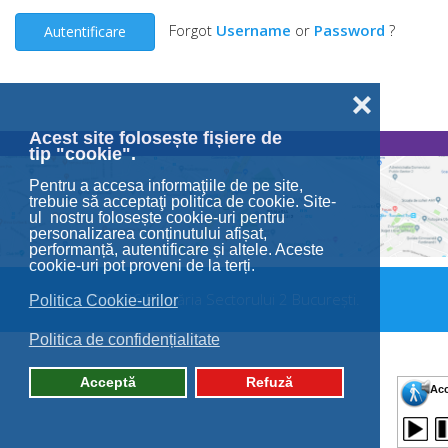
Forgot
Username
or
Password
?
Autentificare
❌
Acest site folosește fișiere de
tip "cookie".
Pentru a accesa informaţiile de pe site,
trebuie să acceptaţi politica de cookie. Site-
ul nostru folosește cookie-uri pentru
personalizarea conținutului afișat,
performanță, autentificare și altele. Aceste
cookie-uri pot proveni de la terți.
© 2026 Primăria Sectorului 2 București.
Politica Cookie-urilor
Politica de confidențialitate
Acceptă
Refuză