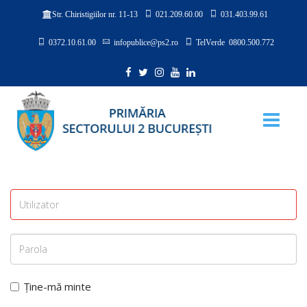
021.209.60.00
031.403.99.61
Str. Chiristigiilor nr. 11-13
0372.10.61.00
infopublice@ps2.ro
TelVerde 0800.500.772
Ține-mă minte