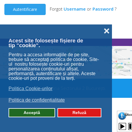
Forgot
Username
or
Password
?
Autentificare
❌
Acest site folosește fișiere de
tip "cookie".
Pentru a accesa informaţiile de pe site,
trebuie să acceptaţi politica de cookie. Site-
ul nostru folosește cookie-uri pentru
personalizarea conținutului afișat,
performanță, autentificare și altele. Aceste
cookie-uri pot proveni de la terți.
© 2026 Primăria Sectorului 2 București.
Politica Cookie-urilor
Politica de confidențialitate
Acceptă
Refuză