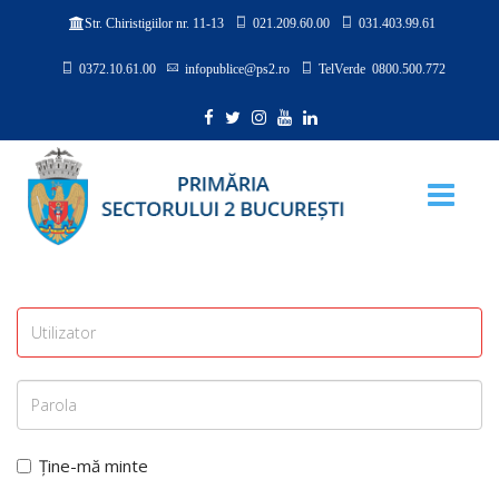
021.209.60.00
031.403.99.61
Str. Chiristigiilor nr. 11-13
0372.10.61.00
infopublice@ps2.ro
TelVerde 0800.500.772
Ține-mă minte