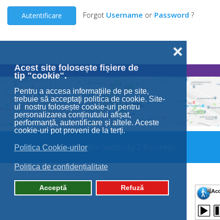
Forgot
Username
or
Password
?
Autentificare
❌
Acest site folosește fișiere de
tip "cookie".
Pentru a accesa informaţiile de pe site,
trebuie să acceptaţi politica de cookie. Site-
ul nostru folosește cookie-uri pentru
personalizarea conținutului afișat,
performanță, autentificare și altele. Aceste
cookie-uri pot proveni de la terți.
© 2026 Primăria Sectorului 2 București.
Politica Cookie-urilor
Politica de confidențialitate
Acceptă
Refuză