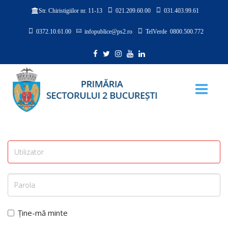
021.209.60.00
031.403.99.61
Str. Chiristigiilor nr. 11-13
0372.10.61.00
infopublice@ps2.ro
TelVerde 0800.500.772
Ține-mă minte