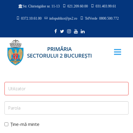
021.209.60.00
031.403.99.61
Str. Chiristigiilor nr. 11-13
0372.10.61.00
infopublice@ps2.ro
TelVerde 0800.500.772
Ține-mă minte