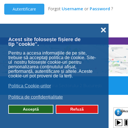
Forgot
Username
or
Password
?
Autentificare
❌
Acest site folosește fișiere de
tip "cookie".
Pentru a accesa informaţiile de pe site,
trebuie să acceptaţi politica de cookie. Site-
ul nostru folosește cookie-uri pentru
personalizarea conținutului afișat,
performanță, autentificare și altele. Aceste
cookie-uri pot proveni de la terți.
© 2026 Primăria Sectorului 2 București.
Politica Cookie-urilor
Politica de confidențialitate
Acceptă
Refuză