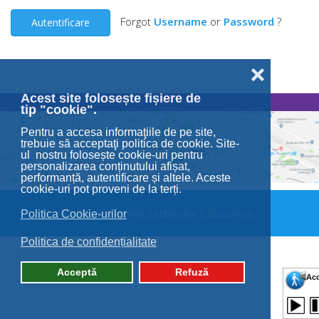
Forgot
Username
or
Password
?
Autentificare
❌
Acest site folosește fișiere de
tip "cookie".
Pentru a accesa informaţiile de pe site,
trebuie să acceptaţi politica de cookie. Site-
ul nostru folosește cookie-uri pentru
personalizarea conținutului afișat,
performanță, autentificare și altele. Aceste
cookie-uri pot proveni de la terți.
© 2026 Primăria Sectorului 2 București.
Politica Cookie-urilor
Politica de confidențialitate
Acceptă
Refuză