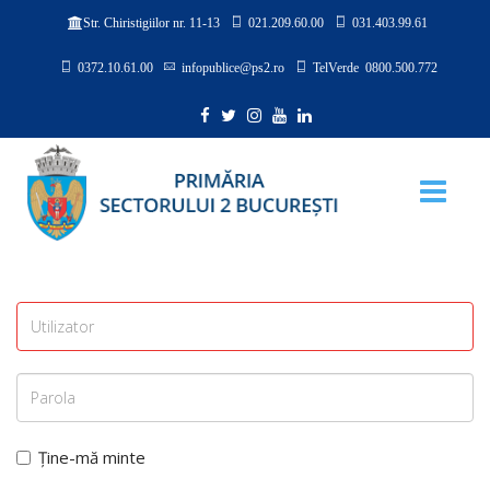
021.209.60.00
031.403.99.61
Str. Chiristigiilor nr. 11-13
0372.10.61.00
infopublice@ps2.ro
TelVerde 0800.500.772
Ține-mă minte