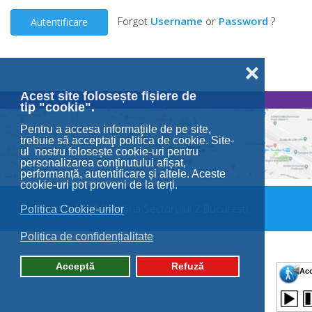
Forgot
Username
or
Password
?
Autentificare
❌
Acest site folosește fișiere de
tip "cookie".
Pentru a accesa informaţiile de pe site,
trebuie să acceptaţi politica de cookie. Site-
ul nostru folosește cookie-uri pentru
personalizarea conținutului afișat,
performanță, autentificare și altele. Aceste
cookie-uri pot proveni de la terți.
© 2026 Primăria Sectorului 2 București.
Politica Cookie-urilor
Politica de confidențialitate
Acceptă
Refuză