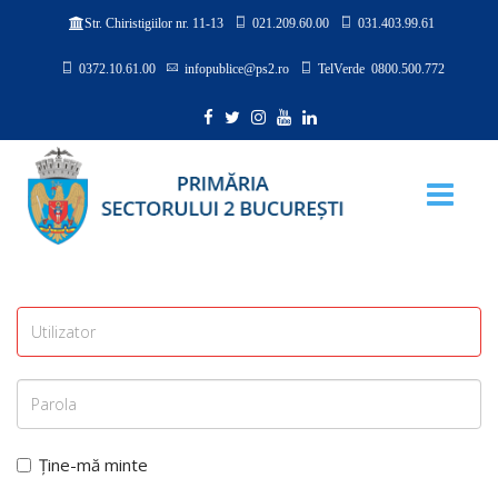
021.209.60.00
031.403.99.61
Str. Chiristigiilor nr. 11-13
0372.10.61.00
infopublice@ps2.ro
TelVerde 0800.500.772
Ține-mă minte