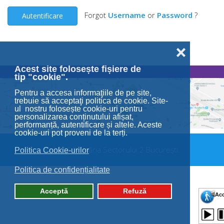
Forgot
Username
or
Password
?
Autentificare
❌
Acest site folosește fișiere de
tip "cookie".
Pentru a accesa informaţiile de pe site,
trebuie să acceptaţi politica de cookie. Site-
ul nostru folosește cookie-uri pentru
personalizarea conținutului afișat,
performanță, autentificare și altele. Aceste
cookie-uri pot proveni de la terți.
© 2026 Primăria Sectorului 2 București.
Politica Cookie-urilor
Politica de confidențialitate
Acceptă
Refuză