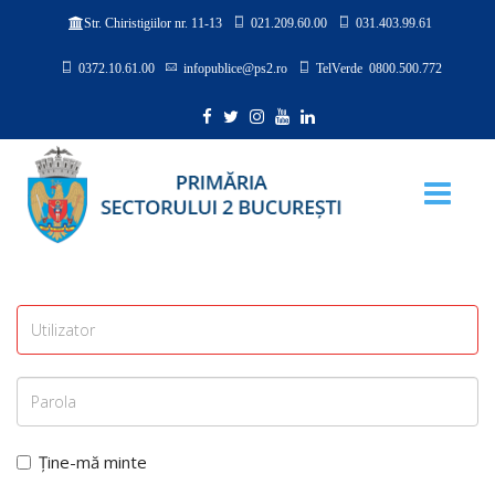
021.209.60.00
031.403.99.61
Str. Chiristigiilor nr. 11-13
0372.10.61.00
infopublice@ps2.ro
TelVerde 0800.500.772
Ține-mă minte