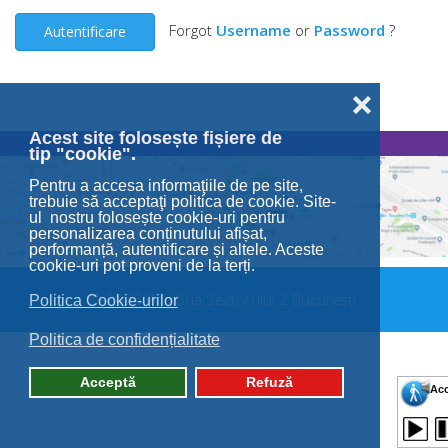
Forgot
Username
or
Password
?
Autentificare
❌
Acest site folosește fișiere de
tip "cookie".
Pentru a accesa informaţiile de pe site,
trebuie să acceptaţi politica de cookie. Site-
ul nostru folosește cookie-uri pentru
personalizarea conținutului afișat,
performanță, autentificare și altele. Aceste
cookie-uri pot proveni de la terți.
© 2026 Primăria Sectorului 2 București.
Politica Cookie-urilor
Politica de confidențialitate
Acceptă
Refuză