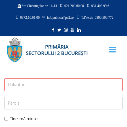
021.209.60.00
031.403.99.61
Str. Chiristigiilor nr. 11-13
0372.10.61.00
infopublice@ps2.ro
TelVerde 0800.500.772
Ține-mă minte