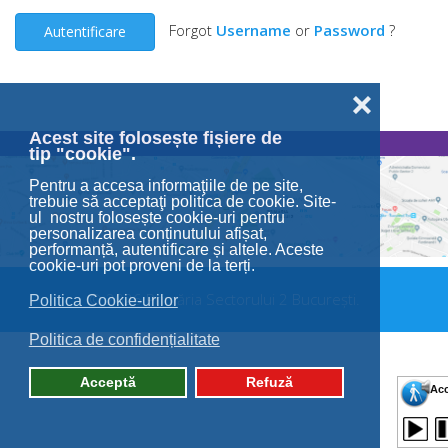
Forgot
Username
or
Password
?
Autentificare
❌
Acest site folosește fișiere de
tip "cookie".
Pentru a accesa informaţiile de pe site,
trebuie să acceptaţi politica de cookie. Site-
ul nostru folosește cookie-uri pentru
personalizarea conținutului afișat,
performanță, autentificare și altele. Aceste
cookie-uri pot proveni de la terți.
© 2026 Primăria Sectorului 2 București.
Politica Cookie-urilor
Politica de confidențialitate
Acceptă
Refuză