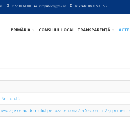
61
0372.10.61.00
infopublice@ps2.ro
TelVerde 0800.500.772
PRIMĂRIA
CONSILIUL LOCAL
TRANSPARENȚĂ
ACTE
n Sectorul 2
nevoiaşe ce au domiciliul pe raza teritorială a Sectorului 2 şi primes