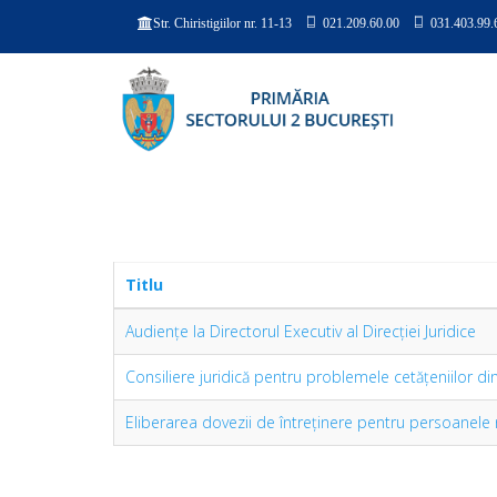
021.209.60.00
031.403.99.
Str. Chiristigiilor nr. 11-13
Titlu
Audienţe la Directorul Executiv al Direcţiei Juridice
Consiliere juridică pentru problemele cetăţeniilor di
Eliberarea dovezii de întreţinere pentru persoanele 