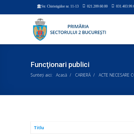
021.209.60.00
031.403.99.
Str. Chiristigiilor nr. 11-13
Funcţionari publici
Sunteți aici:
Acasă
CARIERĂ
ACTE NECESARE 
Titlu