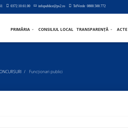
61
0372.10.61.00
infopublice@ps2.ro
TelVerde 0800.500.772
PRIMĂRIA
CONSILIUL LOCAL
TRANSPARENȚĂ
ACTE
CONCURSURI
Funcţionari publici