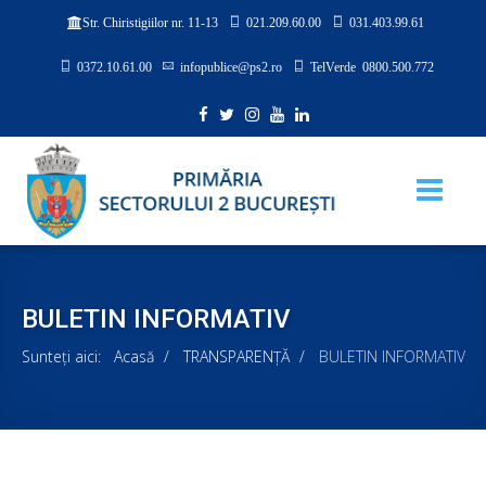
021.209.60.00
031.403.99.61
Str. Chiristigiilor nr. 11-13
0372.10.61.00
infopublice@ps2.ro
TelVerde 0800.500.772
BULETIN INFORMATIV
Sunteți aici:
Acasă
TRANSPARENȚĂ
BULETIN INFORMATIV