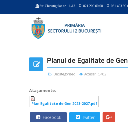
021.209.60.00
031.403.99.
Str. Chiristigiilor nr. 11-13
Planul de Egalitate de Ge
Uncategorised
Accesări: 5402
Ataşamente:
Plan Egalitate de Gen 2023-2027.pdf
Facebook
Twitter