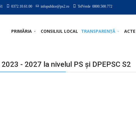
61
0372.10.61.00
infopublice@ps2.ro
TelVerde 0800.500.772
PRIMĂRIA
CONSILIUL LOCAL
TRANSPARENȚĂ
ACTE
n 2023 - 2027 la nivelul PS și DPEPSC S2