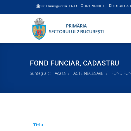
021.209.60.00
031.403.99.
Str. Chiristigiilor nr. 11-13
FOND FUNCIAR, CADASTRU
Sunteți aici:
Acasă
ACTE NECESARE
FOND FUN
Titlu