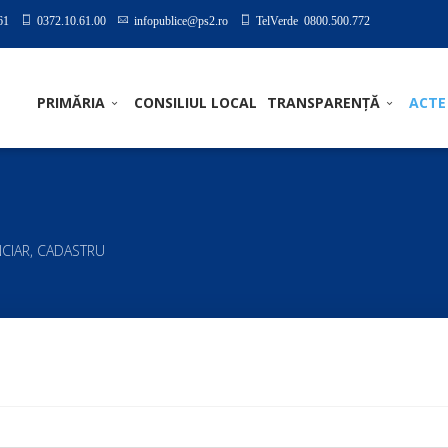
61
0372.10.61.00
infopublice@ps2.ro
TelVerde 0800.500.772
PRIMĂRIA
CONSILIUL LOCAL
TRANSPARENȚĂ
ACTE
CIAR, CADASTRU