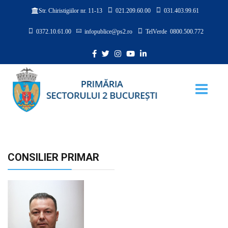
021.209.60.00
031.403.99.61
Str. Chiristigiilor nr. 11-13
0372.10.61.00
infopublice@ps2.ro
TelVerde 0800.500.772
CONSILIER PRIMAR