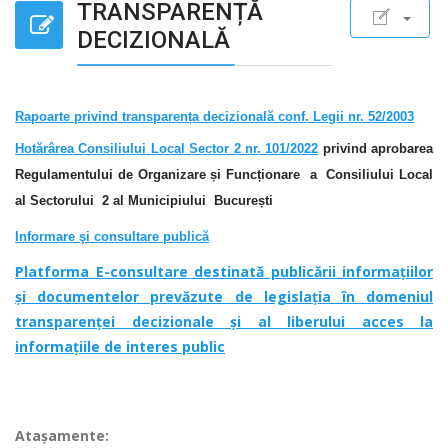
TRANSPARENȚĂ
DECIZIONALĂ
Rapoarte privind transparența decizională conf. Legii nr. 52/2003
Hotărârea Consiliului Local Sector 2 nr. 101/2022
privind aprobarea
Regulamentului de Organizare și Funcționare a Consiliului Local
al Sectorului 2 al Municipiului București
Informare şi consultare publică
Platforma E-consultare destinată publicării informaţiilor
şi documentelor prevăzute de legislaţia în domeniul
transparenţei decizionale şi al liberului acces la
informaţiile de interes public
Ataşamente: