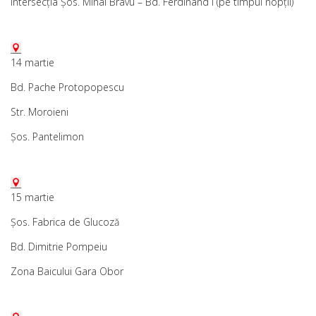
Intersecția Șos. Mihai Bravu – Bd. Ferdinand I (pe timpul nopții)
14 martie
Bd. Pache Protopopescu
Str. Moroieni
Șos. Pantelimon
15 martie
Șos. Fabrica de Glucoză
Bd. Dimitrie Pompeiu
Zona Baicului Gara Obor