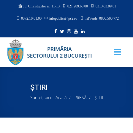
021.209.60.00
031.403.99.61
Str. Chiristigiilor nr. 11-13
0372.10.61.00
infopublice@ps2.ro
TelVerde 0800.500.772
ȘTIRI
Sunteți aici:
Acasă
PRESĂ
ȘTIRI