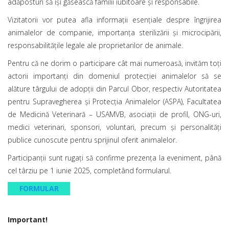
adăposturi să îşi găsească familii iubitoare și responsabile.
Vizitatorii vor putea afla informații esențiale despre îngrijirea
animalelor de companie, importanța sterilizării și microcipării,
responsabilitățile legale ale proprietarilor de animale.
Pentru că ne dorim o participare cât mai numeroasă, invităm toți
actorii importanți din domeniul protecției animalelor să se
alăture târgului de adopţii din Parcul Obor, respectiv Autoritatea
pentru Supravegherea și Protecția Animalelor (ASPA), Facultatea
de Medicină Veterinară – USAMVB, asociații de profil, ONG-uri,
medici veterinari, sponsori, voluntari, precum și personalități
publice cunoscute pentru sprijinul oferit animalelor.
Participanții sunt rugați să confirme prezența la eveniment, până
cel târziu pe 1 iunie 2025, completând formularul.
FORMULAR
Important!