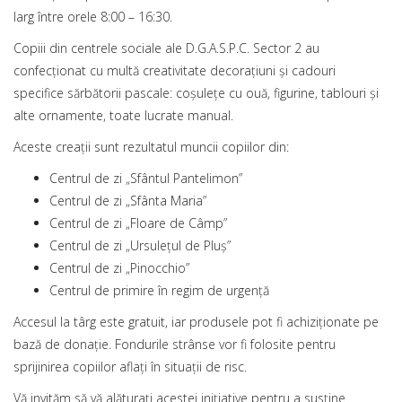
larg între orele 8:00 – 16:30.
Copiii din centrele sociale ale D.G.A.S.P.C. Sector 2 au
confecționat cu multă creativitate decorațiuni și cadouri
specifice sărbătorii pascale: coșulețe cu ouă, figurine, tablouri și
alte ornamente, toate lucrate manual.
Aceste creații sunt rezultatul muncii copiilor din:
Centrul de zi „Sfântul Pantelimon”
Centrul de zi „Sfânta Maria”
Centrul de zi „Floare de Câmp”
Centrul de zi „Ursulețul de Pluș”
Centrul de zi „Pinocchio”
Centrul de primire în regim de urgență
Accesul la târg este gratuit, iar produsele pot fi achiziționate pe
bază de donație. Fondurile strânse vor fi folosite pentru
sprijinirea copiilor aflați în situații de risc.
Vă invităm să vă alăturați acestei inițiative pentru a susține