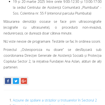
19 și 20 martie 2025 între orele 9:00-12:30 și 13:00-17:00
la sediul Centrului de Asistență Comunitară „Plumbuita" -
Sos. Colentina nr. 55 F (interiorul parcului Plumbuita)
Măsurarea densității osoase se face prin ultrasonografie
(ecografie cu ultrasunete), o procedură non-invazivă,
nedureroasă, ce durează doar câteva minute.
NU este nevoie de programare. Testările se fac în ordinea sosirii.
Proiectul „Osteoporoza nu doare” se desfășoară sub
coordonarea Direcției Generale de Asistență Socială și Protecția
Copilului Sector 2, la inițiativa Fundației Ana Aslan, alături de alţi
parteneri.
Acțiune de spălare a străzilor și trotuarelor în Sectorul 2