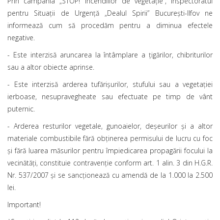
Prin campania „STOP! Incendiilor de vegetație”, Inspectoratul
pentru Situații de Urgență „Dealul Spirii” Bucureşti-Ilfov ne
informează cum să procedăm pentru a diminua efectele
negative.
- Este interzisă aruncarea la întâmplare a țigărilor, chibriturilor
sau a altor obiecte aprinse.
- Este interzisă arderea tufărișurilor, stufului sau a vegetației
ierboase, nesupravegheate sau efectuate pe timp de vânt
puternic.
- Arderea resturilor vegetale, gunoaielor, deșeurilor și a altor
materiale combustibile fără obținerea permisului de lucru cu foc
şi fără luarea măsurilor pentru împiedicarea propagării focului la
vecinătăţi, constituie contravenție conform art. 1 alin. 3 din H.G.R.
Nr. 537/2007 și se sancționează cu amendă de la 1.000 la 2.500
lei.
Important!