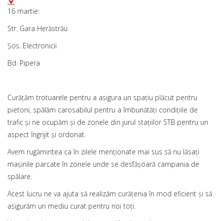
16 martie:
Str. Gara Herăstrău
Șos. Electronicii
Bd. Pipera
Curățăm trotuarele pentru a asigura un spațiu plăcut pentru
pietoni, spălăm carosabilul pentru a îmbunătăți condițiile de
trafic şi ne ocupăm și de zonele din jurul stațiilor STB pentru un
aspect îngrijit și ordonat.
Avem rugămintea ca în zilele menţionate mai sus să nu lăsaţi
mașinile parcate în zonele unde se desfășoară campania de
spălare.
Acest lucru ne va ajuta să realizăm curățenia în mod eficient și să
asigurăm un mediu curat pentru noi toți.