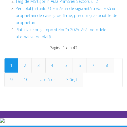
Târg de Mărţişor în Aula Primăriei Sectorului 2
Pericolul ţurţurilor! Ce măsuri de siguranţă trebuie să ia
proprietarii de case şi de firme, precum şi asociaţiile de
proprietari
Plata taxelor şi impozitelor în 2025. Află metodele
alternative de plată!
Pagina 1 din 42
1
2
3
4
5
6
7
8
9
10
Următor
Sfârșit