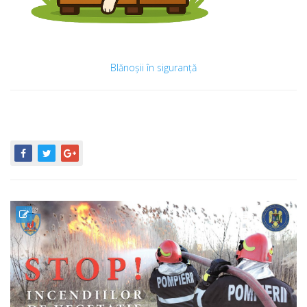
Blănoşii în siguranţă