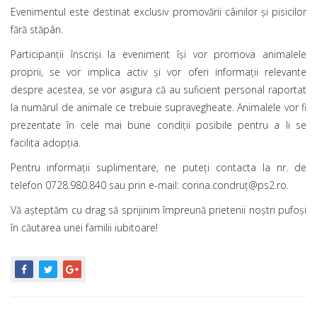
Evenimentul este destinat exclusiv promovării câinilor și pisicilor
fără stăpân.
Participanţii înscrişi la eveniment îşi vor promova animalele
proprii, se vor implica activ şi vor oferi informaţii relevante
despre acestea, se vor asigura că au suficient personal raportat
la numărul de animale ce trebuie supravegheate. Animalele vor fi
prezentate în cele mai bune condiţii posibile pentru a li se
facilita adopţia.
Pentru informații suplimentare, ne puteți contacta la nr. de
telefon 0728.980.840 sau prin e-mail: corina.condruț@ps2.ro.
Vă așteptăm cu drag să sprijinim împreună prietenii noștri pufoși
în căutarea unei familii iubitoare!