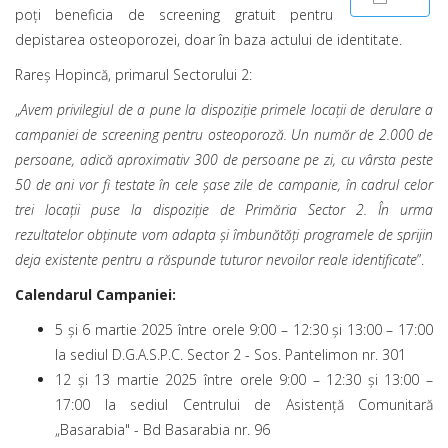
poţi beneficia de screening gratuit pentru
depistarea osteoporozei, doar în baza actului de identitate.
Rareș Hopincă, primarul Sectorului 2:
„
Avem privilegiul de a pune la dispoziţie primele locații de derulare a
campaniei de screening pentru osteoporoză. Un număr de 2.000 de
persoane, adică aproximativ 300 de persoane pe zi, cu vârsta peste
50 de ani vor fi testate în cele şase zile de campanie, în cadrul celor
trei locații puse la dispoziţie de Primăria Sector 2. În urma
rezultatelor obținute vom adapta şi îmbunătăţi programele de sprijin
deja existente pentru a răspunde tuturor nevoilor reale identificate
”.
Calendarul Campaniei:
5 și 6 martie 2025 între orele 9:00 – 12:30 și 13:00 – 17:00
la sediul D.G.A.S.P.C. Sector 2 - Sos. Pantelimon nr. 301
12 și 13 martie 2025 între orele 9:00 – 12:30 și 13:00 –
17:00 la sediul Centrului de Asistență Comunitară
„Basarabia" - Bd Basarabia nr. 96