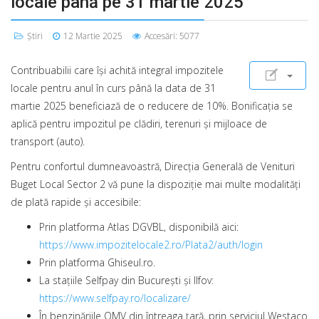
locale până pe 31 martie 2025
Știri
12 Martie 2025
Accesări: 5077
Contribuabilii care își achită integral impozitele
locale pentru anul în curs până la data de 31
martie 2025 beneficiază de o reducere de 10%. Bonificația se
aplică pentru impozitul pe clădiri, terenuri şi mijloace de
transport (auto).
Pentru confortul dumneavoastră, Direcția Generală de Venituri
Buget Local Sector 2 vă pune la dispoziție mai multe modalități
de plată rapide și accesibile:
Prin platforma Atlas DGVBL, disponibilă aici:
https://www.impozitelocale2.ro/Plata2/auth/login
Prin platforma Ghiseul.ro.
La stațiile Selfpay din București și Ilfov:
https://www.selfpay.ro/localizare/
În benzinăriile OMV din întreaga țară, prin serviciul Westaco