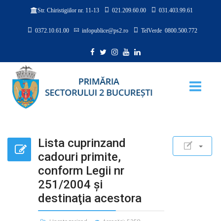
021.209.60.00
031.403.99.61
Str. Chiristigiilor nr. 11-13
0372.10.61.00
infopublice@ps2.ro
TelVerde 0800.500.772
Lista cuprinzand
cadouri primite,
conform Legii nr
251/2004 şi
destinaţia acestora