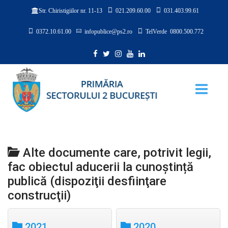
021.209.60.00
031.403.99.61
Str. Chiristigiilor nr. 11-13
0372.10.61.00
infopublice@ps2.ro
TelVerde 0800.500.772
Alte documente care, potrivit legii,
fac obiectul aducerii la cunoștință
publică (dispoziţii desfiinţare
construcţii)
2021
2020