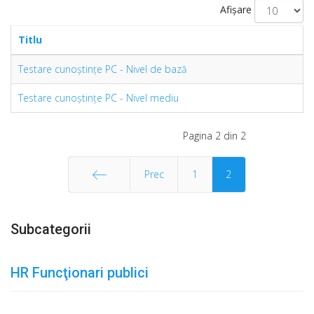
Afișare
Titlu
Testare cunoştinţe PC - Nivel de bază
Testare cunoştinţe PC - Nivel mediu
Pagina 2 din 2
Prec
1
2
Start
Subcategorii
HR Funcţionari publici