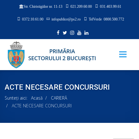
021.209.60.00
031.403.99.61
Str. Chiristigiilor nr. 11-13
0372.10.61.00
infopublice@ps2.ro
TelVerde 0800.500.772
ACTE NECESARE CONCURSURI
Sunteți aici:
Acasă
CARIERĂ
ACTE NECESARE CONCURSURI