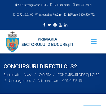
021.209.60.00
031.403.99.61
Str. Chiristigiilor nr. 11-13
0372.10.61.00
infopublice@ps2.ro
TelVerde 0800.500.772
CONCURSURI DIRECȚII CLS2
Sunteți aici:
Acasă
CARIERĂ
CONCURSURI DIRECȚII CLS2
Uncategorised
Acte necesare - CONCURSURI