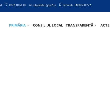
61
0372.10.61.00
infopublice@ps2.ro
TelVerde 0800.500.772
PRIMĂRIA
CONSILIUL LOCAL
TRANSPARENȚĂ
ACTE