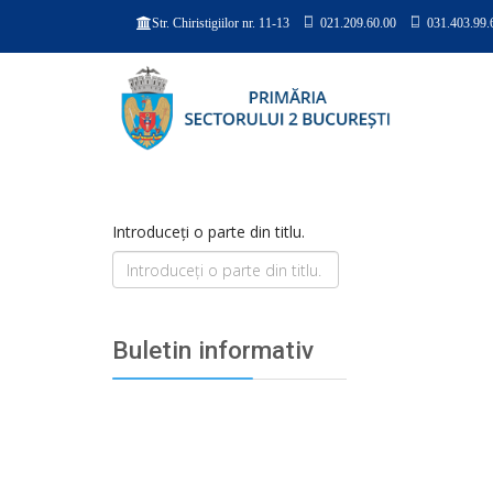
021.209.60.00
031.403.99.
Str. Chiristigiilor nr. 11-13
Introduceți o parte din titlu.
Buletin informativ