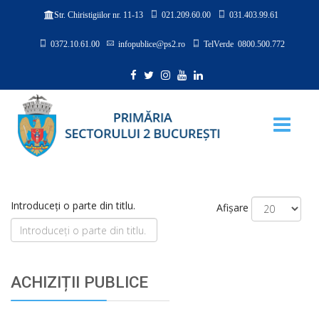
021.209.60.00
031.403.99.61
Str. Chiristigiilor nr. 11-13
0372.10.61.00
infopublice@ps2.ro
TelVerde 0800.500.772
Introduceți o parte din titlu.
Afișare
ACHIZIȚII PUBLICE