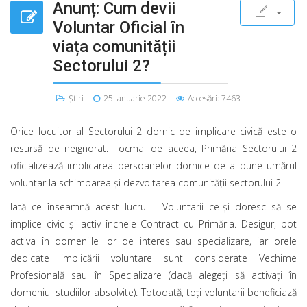
Anunț: Cum devii
Voluntar Oficial în
viața comunității
Sectorului 2?
Știri
25 Ianuarie 2022
Accesări: 7463
Orice locuitor al Sectorului 2 dornic de implicare civică este o
resursă de neignorat. Tocmai de aceea, Primăria Sectorului 2
oficializează implicarea persoanelor dornice de a pune umărul
voluntar la schimbarea și dezvoltarea comunității sectorului 2.
Iată ce înseamnă acest lucru – Voluntarii ce-și doresc să se
implice civic și activ încheie Contract cu Primăria. Desigur, pot
activa în domeniile lor de interes sau specializare, iar orele
dedicate implicării voluntare sunt considerate Vechime
Profesională sau în Specializare (dacă alegeți să activați în
domeniul studiilor absolvite). Totodată, toți voluntarii beneficiază