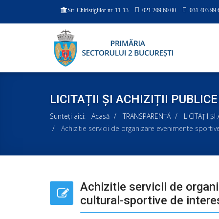
021.209.60.00
031.403.99.
Str. Chiristigiilor nr. 11-13
LICITAȚII ȘI ACHIZIȚII PUBLICE
Sunteți aici:
Acasă
TRANSPARENȚĂ
LICITAȚII Ș
Achizitie servicii de organizare evenimente sportive
Achizitie servicii de organ
cultural-sportive de intere