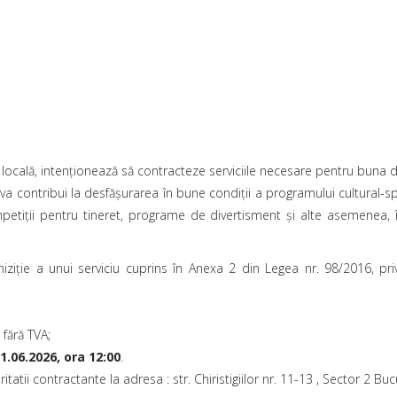
ă locală, intenționează să contracteze serviciile necesare pentru buna d
 va contribui la desfășurarea în bune condiții a programului cultural-s
etiții pentru tineret, programe de divertisment și alte asemenea, î
iție a unui serviciu cuprins în Anexa 2 din Legea nr. 98/2016, privin
 fără TVA;
1.06.2026, ora 12:00
.
tii contractante la adresa : str. Chiristigiilor nr. 11-13 , Sector 2 Buc