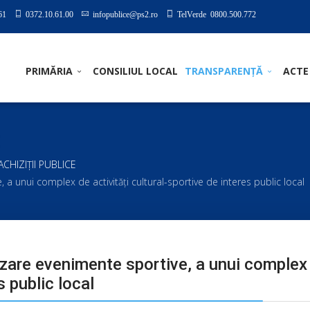
61
0372.10.61.00
infopublice@ps2.ro
TelVerde 0800.500.772
PRIMĂRIA
CONSILIUL LOCAL
TRANSPARENȚĂ
ACTE
I ACHIZIȚII PUBLICE
, a unui complex de activități cultural-sportive de interes public local
izare evenimente sportive, a unui complex 
s public local