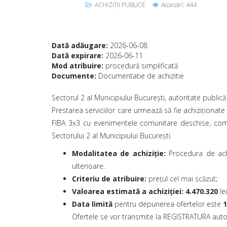
ACHIZIȚII PUBLICE
Accesări: 444
Dată adăugare:
2026-06-08
Dată expirare:
2026-06-11
Mod atribuire:
procedură simplificată
Documente:
Documentatie de achizitie
Sectorul 2 al Municipiului București, autoritate public
Prestarea serviciilor care urmează să fie achiziționate
FIBA 3x3 cu evenimentele comunitare deschise, comp
Sectorului 2 al Municipiului București.
Modalitatea de achiziţie:
Procedura de achiz
ulterioare.
Criteriu de atribuire
:
preţul cel mai scăzut;
Valoarea estimată a achiziției: 4.470.320
lei
Data limită
pentru depunerea ofertelor este
1
Ofertele se vor transmite la REGISTRATURA autorita