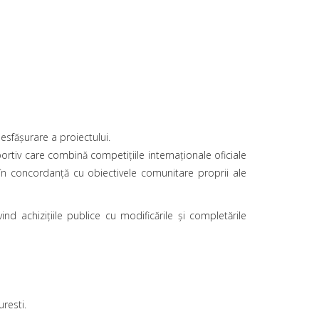
esfășurare a proiectului.
portiv care combină competițiile internaționale oficiale
n concordanță cu obiectivele comunitare proprii ale
d achizițiile publice cu modificările și completările
uresti.