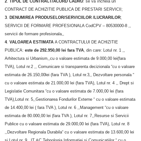
2
.
TIPUL DE CONTRACT/ACORD CADRU
: se va încheia un
CONTRACT DE ACHIZITIE PUBLICA DE PRESTARI SERVICII;
3
.
DENUMIREA PRODUSELOR/SERVICIILOR /LUCRARILOR
;
SERVICII DE FORMARE PROFESIONALA CodCPV – 80530000-8 ,,
servicii de formare profesionala,,
4
.
VALOAREA ESTIMATA
A CONTRACTULUI DE ACHIZITIE
PUBLICA:
este de
292.950,00 lei fara TVA
, din care: Lotul nr. 1 ,,
Arhitectura si Urbanism,,cu o valoare estimata de 9.000,00 lei(fara
TVA), Lotul nr.2 ,, Comunicare si transparenta decizionala “cu o valoare
estimata de 26.150,00lei (fara TVA ), Lotul nr.3,, Dezvoltare personala “
cu o valoare estimata de 21.000,00 lei (fara TVA), Lotul nr. 4 ,, Drept si
Legislatie Comunitara “cu o valoare estimata de 7.000,00 lei (fara
TVA),Lotul nr. 5,,Gestionarea Fondurilor Externe “ cu o valoare estimata
de 14.400,00 lei ( fara TVA ), Lotul nr. 6 ,,Management “cu o valoare
estimata de 80.000,00 lei (fara TVA ), Lotul nr. 7,,Resurse si Servicii
Publice cu o valoare estimata de 29.000,00 lei (fara TVA), Lotul nr. 8
,,Dezvoltare Regionala Durabila“ cu o valoare estimata de 13.600,00 lei
si Lotul nr. 9,, IT &C Tehnologia Informatiei si Comunicatiilor “ cu o