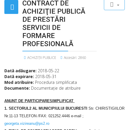
CONTRACT DE
ACHIZIŢIE PUBLICĂ
DE PRESTĂRI
SERVICII DE
FORMARE
PROFESIONALĂ
ACHIZIȚII PUBLICE
Accesări: 2860
Dată adăugare:
2018-05-22
Dată expirare:
2018-05-31
Mod atribuire:
Procedura simplificata
Documente:
Documentaţie de atribuire
ANUNT DE PARTICIPARESIMPLIFICAT
1.
SECTORUL2 AL MUNICIPIULUI BUCURESTI
Str. CHIRISTIGIILOR
Nr.11-13 TELEFON /FAX: 021252.4446 e-mail ;
georgeta.vizireanu@ps2.ro