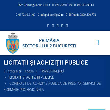
Str. Chiristigiilor nr. 11-13
021.209.60.00
031.403.99.61
0372.10.61.00
infopublice@ps2.ro
TelVerde 0800.500.772
LICITAȚII ȘI ACHIZIȚII PUBLICE
Sunteți aici:
Acasă
TRANSPARENȚĂ
LICITAȚII ȘI ACHIZIȚII PUBLICE
CONTRACT DE ACHIZIŢIE PUBLICĂ DE PRESTĂRI SERVICII DE
FORMARE PROFESIONALĂ