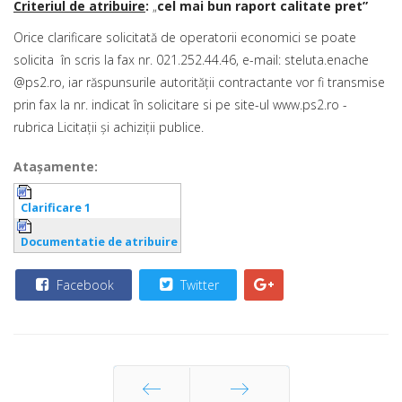
Criteriul de atribuire
:
„
cel mai bun raport calitate pret”
Orice clarificare solicitată de operatorii economici se poate
solicita în scris la fax nr. 021.252.44.46, e-mail: steluta.enache
@ps2.ro, iar răspunsurile autorităţii contractante vor fi transmise
prin fax la nr. indicat în solicitare si pe site-ul www.ps2.ro -
rubrica Licitaţii şi achiziţii publice.
Ataşamente:
Clarificare 1
Documentatie de atribuire
Facebook
Twitter