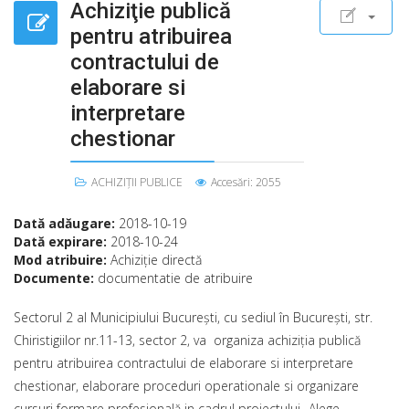
Achiziţie publică
pentru atribuirea
contractului de
elaborare si
interpretare
chestionar
ACHIZIȚII PUBLICE
Accesări: 2055
Dată adăugare:
2018-10-19
Dată expirare:
2018-10-24
Mod atribuire:
Achiziţie directă
Documente:
documentatie de atribuire
Sectorul 2 al Municipiului Bucureşti, cu sediul în Bucureşti, str.
Chiristigiilor nr.11-13, sector 2, va organiza achiziţia publică
pentru atribuirea contractului de elaborare si interpretare
chestionar, elaborare proceduri operationale si organizare
cursuri formare profesională in cadrul proiectului „Alege