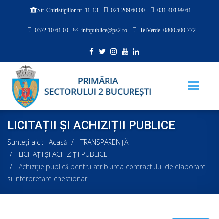
021.209.60.00
031.403.99.61
Str. Chiristigiilor nr. 11-13
0372.10.61.00
infopublice@ps2.ro
TelVerde 0800.500.772
LICITAȚII ȘI ACHIZIȚII PUBLICE
Sunteți aici:
Acasă
TRANSPARENȚĂ
LICITAȚII ȘI ACHIZIȚII PUBLICE
Achiziţie publică pentru atribuirea contractului de elaborare
si interpretare chestionar