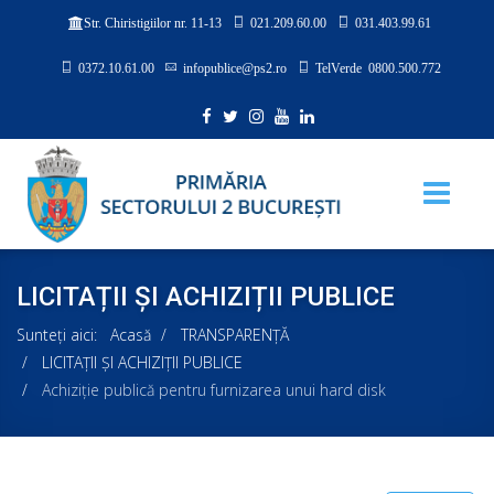
021.209.60.00
031.403.99.61
Str. Chiristigiilor nr. 11-13
0372.10.61.00
infopublice@ps2.ro
TelVerde 0800.500.772
LICITAȚII ȘI ACHIZIȚII PUBLICE
Sunteți aici:
Acasă
TRANSPARENȚĂ
LICITAȚII ȘI ACHIZIȚII PUBLICE
Achiziţie publică pentru furnizarea unui hard disk