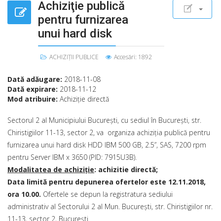
Achiziţie publică
pentru furnizarea
unui hard disk
ACHIZIȚII PUBLICE
Accesări: 1892
Dată adăugare:
2018-11-08
Dată expirare:
2018-11-12
Mod atribuire:
Achiziţie directă
Sectorul 2 al Municipiului Bucureşti, cu sediul în Bucureşti, str.
Chiristigiilor 11-13, sector 2, va organiza achiziţia publică pentru
furnizarea unui hard disk HDD IBM 500 GB, 2.5”, SAS, 7200 rpm
pentru Server IBM x 3650 (PID: 7915U3B).
Modalitatea de achiziţie
: achizitie directă;
Data limită pentru depunerea ofertelor este 12.11.2018,
ora 10.00.
Ofertele se depun la registratura sediului
administrativ al Sectorului 2 al Mun. Bucureşti, str. Chiristigiilor nr.
11-13, sector 2, Bucureşti.