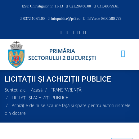
Str. Chiristigiilor nr. 11-13
021.209.60.00
031.403.99.61
0372.10.61.00
infopublice@ps2.ro
TelVerde 0800.500.772
LICITAȚII ȘI ACHIZIȚII PUBLICE
Sunteți aici:
Acasă
TRANSPARENȚĂ
LICITAȚII ȘI ACHIZIȚII PUBLICE
Achiziţie de huse scaune faţă şi spate pentru autoturismele
din dotare