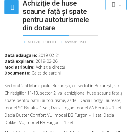
Achiziţie de huse
scaune faţă şi spate
pentru autoturismele
din dotare
ACHIZIȚII PUBLICE
Accesări: 1900
Dată adăugare:
2019-02-21
Dată expirare:
2019-02-26
Mod atribuire:
Achiziţie directă
Documente:
Caiet de sarcini
Sectorul 2 al Municipiului Bucureşti, cu sediul în Bucureşti, str.
Chiristigiilor 11-13, sector 2, va achiziționa huse scaune fața și
spate pentru patru autoturisme, astfel: Dacia Lodgy Laureate,
model SC Break – 1 set; Dacia Logan model AA Berlină – 1 set:
Dacia Duster Comfort VU, model BB Furgon – 1 set; Dacia
Dokker VU, model BB Furgon – 1 set