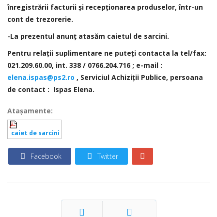
înregistrării facturii și recepționarea produselor, într-un
cont de trezorerie.
-La prezentul anunț atasăm caietul de sarcini.
Pentru relații suplimentare ne puteţi contacta la tel/fax:
021.209.60.00, int. 338 / 0766.204.716 ; e-mail :
elena.ispas@ps2.ro
, Serviciul Achiziţii Publice
,
persoana
de contact : Ispas Elena.
Ataşamente:
caiet de sarcini
Facebook
Twitter