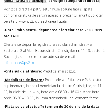
Modalitatea de achiziţie
: achiziţie (cumpărare) directă;
-Achiziție directă a patru seturi huse scaune fața și spate,
conform caietului de sarcini atașat la prezentul anunț publicitar
pe site-ul www.ps2.ro , secțiunea licitații.
-Data limită pentru depunerea ofertelor este 26.02.2019
ora 14.00.
Ofertele se depun la registratura sediului administrativ al
Sectorului 2 al Mun. Bucureşti, str. Chiristigiilor nr. 11-13, sector 2,
Bucureşti, sau electronic pe adresa de e-mail :
infopublice@ps2.ro
-Criteriul de atribuire:
Preţul cel mai scăzut.
-Modalitate de livrare
:
Produsele vor fi furnizate fără costuri
suplimentare, la sediul beneficiarului din str. Chiristigiilor, nr. 11-
13, în zilele de luni – joi, intre orele 08.30 – 16.00 si vineri intre
orele 08.30 – 13.00 , în urma transmiterii unei comenzi ferme.
-Plata se va efectua în termen de 30 de zile de la data