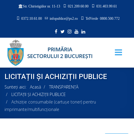
021.209.60.00
031.403.99.61
Str. Chiristigiilor nr. 11-13
0372.10.61.00
infopublice@ps2.ro
TelVerde 0800.500.772
LICITAȚII ȘI ACHIZIȚII PUBLICE
Sunteți aici:
Acasă
TRANSPARENȚĂ
LICITAȚII ȘI ACHIZIȚII PUBLICE
Achiziţie consumabile (cartușe toner) pentru
imprimante/multifuncționale