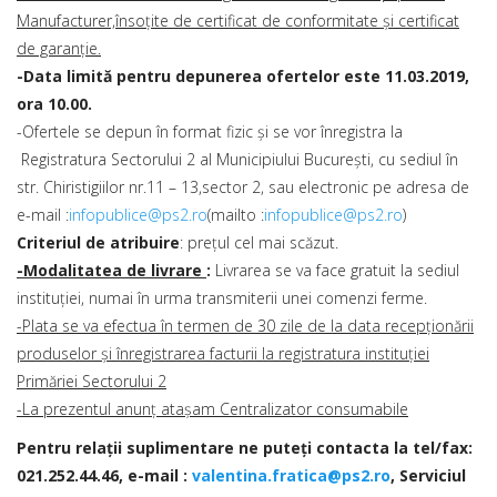
Manufacturer,însoțite de certificat de conformitate și certificat
de garanție.
-Data limită pentru depunerea ofertelor este 11.03.2019,
ora 10.00.
-Ofertele se depun în format fizic și se vor înregistra la
Registratura Sectorului 2 al Municipiului Bucureşti, cu sediul în
str. Chiristigiilor nr.11 – 13,sector 2, sau electronic pe adresa de
e-mail :
infopublice@ps2.ro
(mailto :
infopublice@ps2.ro
)
Criteriul de atribuire
: prețul cel mai scăzut.
-Modalitatea de livrare
:
Livrarea se va face gratuit la sediul
instituției, numai în urma transmiterii unei comenzi ferme.
-Plata se va efectua în termen de 30 zile de la data recepționării
produselor și înregistrarea facturii la registratura instituției
Primăriei Sectorului 2
-La prezentul anunț atașam Centralizator consumabile
Pentru relaţii suplimentare ne puteţi contacta la tel/fax:
021.252.44.46, e-mail :
valentina.fratica@ps2.ro
, Serviciul