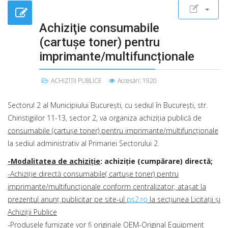
Achiziţie consumabile
(cartușe toner) pentru
imprimante/multifuncționale
ACHIZIȚII PUBLICE
Accesări: 1920
Sectorul 2 al Municipiului Bucureşti, cu sediul în Bucureşti, str.
Chiristigiilor 11-13, sector 2, va organiza achiziţia publică de
consumabile (cartușe toner) pentru imprimante/multifuncționale
la sediul administrativ al Primariei Sectorului 2.
-Modalitatea de achiziţie
: achiziție (cumpărare) directă;
-Achiziție directă consumabile( cartușe toner) pentru
imprimante/multifuncționale conform centralizator, atașat la
prezentul anunț publicitar pe site-ul
ps2.ro
la secțiunea Licitații și
Achiziții Publice
-Produsele furnizate vor fi originale OEM-Original Equipment