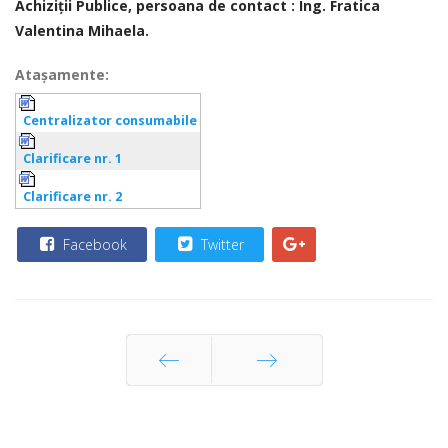
Achiziţii Publice
,
persoana de contact : Ing. Fratica
Valentina Mihaela.
Ataşamente:
Centralizator consumabile
Clarificare nr. 1
Clarificare nr. 2
Facebook
Twitter
Prec
Următor