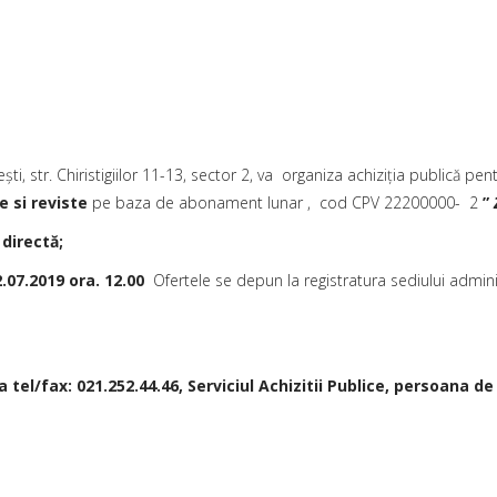
şti, str. Chiristigiilor 11-13, sector 2, va organiza achiziţia publică pen
e si reviste
pe baza de abonament lunar , cod CPV 22200000- 2
”
Z
 directă;
.07.2019 ora. 12.00
Ofertele se depun la registratura sediului adminis
 tel/fax: 021.252.44.46, Serviciul Achizitii Publice, persoana d