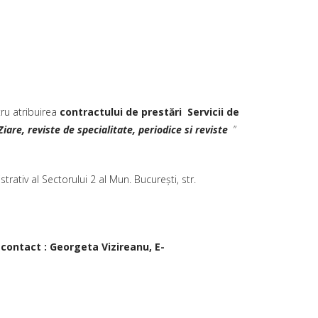
tru atribuirea
contractului de prestări
Servicii de
iare, reviste de specialitate, periodice si reviste
”
trativ al Sectorului 2 al Mun. Bucureşti, str.
e contact : Georgeta Vizireanu, E-