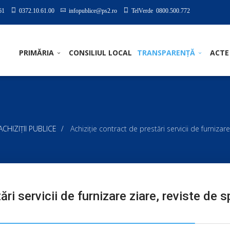
61
0372.10.61.00
infopublice@ps2.ro
TelVerde 0800.500.772
PRIMĂRIA
CONSILIUL LOCAL
TRANSPARENȚĂ
ACTE
I ACHIZIȚII PUBLICE
Achiziţie contract de prestări servicii de furnizare
ri servicii de furnizare ziare, reviste de s