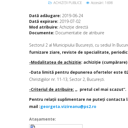
ACHIZIȚII PUBLICE
Accesări: 1698
Dată adăugare:
2019-06-24
Dată expirare:
2019-07-02
Mod atribuire:
Achiziţie directă
Documente:
Documentatie de atribuire
Sectorul 2 al Municipiului Bucureşti, cu sediul în Bucure
furnizare ziare, reviste de specialitate, periodic
-Modalitatea de achiziţie
: achiziţie (cumpărare)
-Data limită pentru depunerea ofertelor este 02
Chiristigiilor nr. 11-13, Sector 2, Bucureşti.
-Criteriul de atribuire:
,,
pretul cel mai scazut”
.
Pentru relaţii suplimentare ne puteţi contacta la
mail :
georgeta.vizireanu@ps2.ro
Ataşamente: