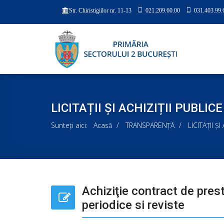
021.209.60.00
031.403.99.
Str. Chiristigiilor nr. 11-13
LICITAȚII ȘI ACHIZIȚII PUBLICE
Sunteți aici:
Acasă
TRANSPARENȚĂ
LICITAȚII Ș
Achiziţie contract de prestă
periodice si reviste