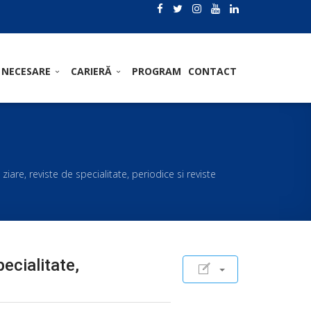
 NECESARE
CARIERĂ
PROGRAM
CONTACT
 ziare, reviste de specialitate, periodice si reviste
pecialitate,