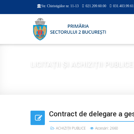
021.209.60.00
031.403.99.61
Str. Chiristigiilor nr. 11-13
LICITAȚII ȘI ACHIZIȚII PUBLICE
Sunteți aici:
Acasă
TRANSPARENȚĂ
LICITAȚII Ș
Contract de delegare a gest
ACHIZIȚII PUBLICE
Accesări: 2660