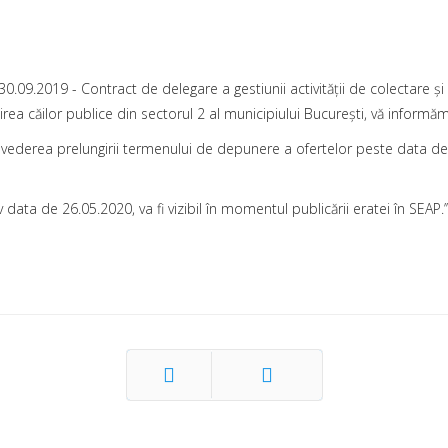
.09.2019 - Contract de delegare a gestiunii activității de colectare şi
zirea căilor publice din sectorul 2 al municipiului București, vă inform
 vederea prelungirii termenului de depunere a ofertelor peste data de 2
data de 26.05.2020, va fi vizibil în momentul publicării eratei în SEAP.’’
Prec
Următor