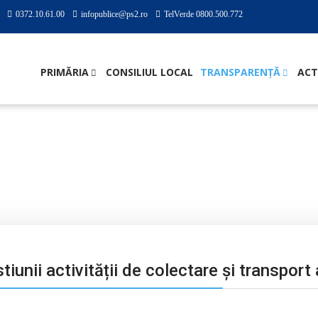
0372.10.61.00
infopublice@ps2.ro
TelVerde 0800.500.772
PRIMĂRIA
CONSILIUL LOCAL
TRANSPARENȚĂ
ACT
I ACHIZIȚII PUBLICE
Contract de delegare a gestiunii activității de co
iunii activității de colectare şi transport 