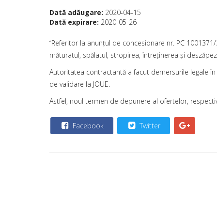
Dată adăugare:
2020-04-15
Dată expirare:
2020-05-26
“Referitor la anunțul de concesionare nr. PC 1001371/30
măturatul, spălatul, stropirea, întreținerea şi deszăpe
Autoritatea contractantă a facut demersurile legale în
de validare la JOUE.
Astfel, noul termen de depunere al ofertelor, respectiv 
Facebook
Twitter