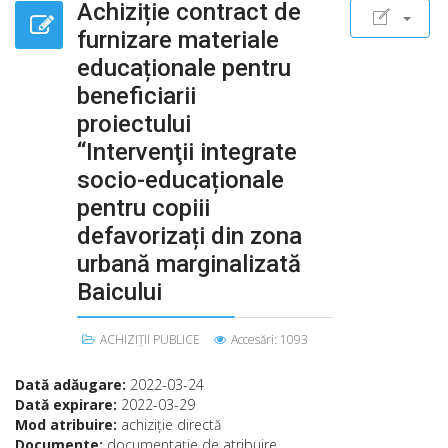
Achiziție contract de
furnizare materiale
educaționale pentru
beneficiarii
proiectului
“Intervenţii integrate
socio-educaționale
pentru copiii
defavorizați din zona
urbană marginalizată
Baicului
ACHIZIȚII PUBLICE
Accesări: 1093
Dată adăugare:
2022-03-24
Dată expirare:
2022-03-29
Mod atribuire:
achiziţie directă
Documente:
documentaţie de atribuire