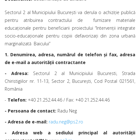
Sectorul 2 al Municipiului Bucureşti va derula o achiziție publică
pentru atribuirea contractului de furnizare materiale
educaționale pentru beneficiarii proiectului “Intervenţii integrate
socio-educaționale pentru copiii defavorizați din zona urbană
marginalizată Baicului”
1. Denumirea, adresa, numărul de telefon și fax, adresa
de e-mail a autorității contractante
- Adresa:
Sectorul 2 al Municipiului Bucuresti, Strada
Chiristigiilor nr. 11-13, Sector 2, București, Cod Postal 021561,
România
-
Telefon:
+40 21.252.44.46 / Fax: +40 21.252.44.46
- Persoana de contact:
Radu Neg
- Adresa de e-mail:
radu.neg@ps2.ro
- Adresa web a sediului principal al autorității