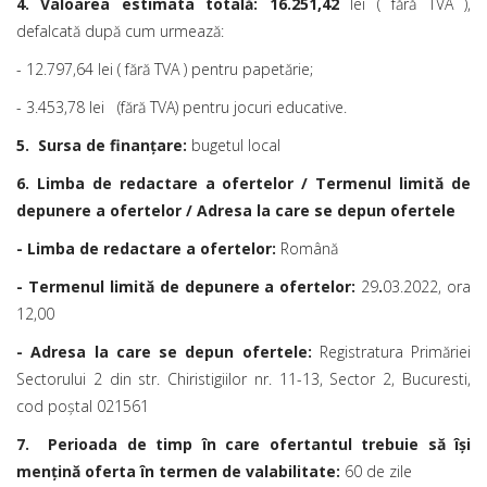
4. Valoarea estimata totală: 16.251,42
lei ( fără TVA ),
defalcată după cum urmează:
- 12.797,64 lei ( fără TVA ) pentru papetărie;
- 3.453,78 lei (fără TVA) pentru jocuri educative.
5. Sursa de finanțare:
bugetul local
6. Limba de redactare a ofertelor / Termenul limită de
depunere a ofertelor / Adresa la care se depun ofertele
- Limba de redactare a ofertelor:
Română
- Termenul limită de depunere a ofertelor:
29
.
03.2022, ora
12,00
- Adresa la care se depun ofertele:
Registratura Primăriei
Sectorului 2 din str. Chiristigiilor nr. 11-13, Sector 2, Bucuresti,
cod poștal 021561
7. Perioada de timp în care ofertantul trebuie să își
mențină oferta în termen de valabilitate:
60 de zile