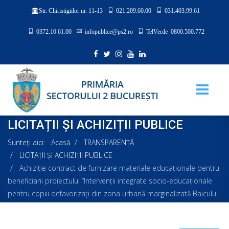
021.209.60.00
031.403.99.61
Str. Chiristigiilor nr. 11-13
0372.10.61.00
infopublice@ps2.ro
TelVerde 0800.500.772
LICITAȚII ȘI ACHIZIȚII PUBLICE
Sunteți aici:
Acasă
TRANSPARENȚĂ
LICITAȚII ȘI ACHIZIȚII PUBLICE
Achiziție contract de furnizare materiale educaționale pentru
beneficiarii proiectului “Intervenţii integrate socio-educaționale
pentru copiii defavorizați din zona urbană marginalizată Baicului