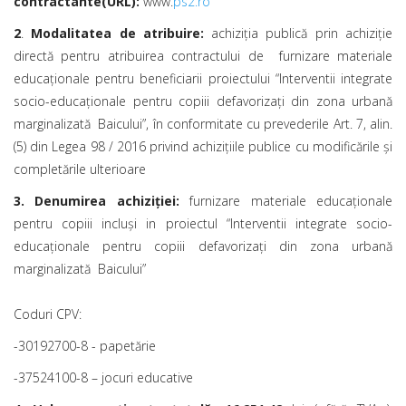
contractante(URL):
www.
ps2.ro
2
.
Modalitatea de atribuire:
achiziția publică prin achiziție
directă pentru atribuirea contractului de furnizare materiale
educaționale pentru beneficiarii proiectului “Interventii integrate
socio-educaționale pentru copiii defavorizați din zona urbană
marginalizată Baicului”, în conformitate cu prevederile Art. 7, alin.
(5) din Legea 98 / 2016 privind achizițiile publice cu modificările și
completările ulterioare
3.
Denumirea achiziției:
furnizare materiale educaționale
pentru copiii incluși in proiectul “Interventii integrate socio-
educaționale pentru copiii defavorizați din zona urbană
marginalizată Baicului”
Coduri CPV:
-30192700-8 - papetărie
-37524100-8 – jocuri educative