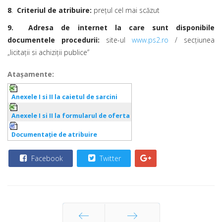
8
.
Criteriul de atribuire:
prețul cel mai scăzut
9. Adresa de internet la care sunt disponibile
documentele procedurii:
site-ul
www.ps2.ro
/ secțiunea
„licitații si achiziții publice”
Ataşamente:
Anexele I si II la caietul de sarcini
Anexele I si II la formularul de oferta
Documentaţie de atribuire
Facebook
Twitter