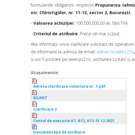
formularele obligatorii, respectiv
Propunerea tehnic
str. Chiristigiilor, nr. 11-13, sector 2, Bucureşti.
-
Valoarea achiziției
: 100.000.000,00 lei, fără TVA.
-
Criteriul de atribuire
: Preţul cel mai scăzut.
Alte informații: orice clarificare solicitată de operato
de informare) la adresa de email:
adrian.nica@ps2.ro
si vor fi postate pe www.ps2.ro, sectiunea Licitaţii şi ac
Ataşamente:
Adresa clarificare voluntara nr. 1.pdf
BILANT
Clarificare 2
Contul de executie A7, A12, A13-31.12.2021
Documentaţie de atribuire