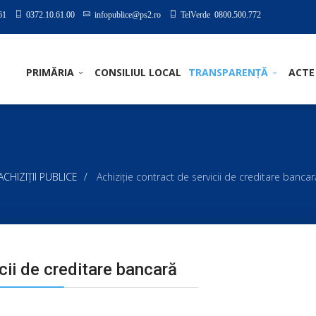
61
0372.10.61.00
infopublice@ps2.ro
TelVerde 0800.500.772
PRIMĂRIA
CONSILIUL LOCAL
TRANSPARENȚĂ
ACTE
I ACHIZIȚII PUBLICE
Achiziţie contract de servicii de creditare bancar
cii de creditare bancară