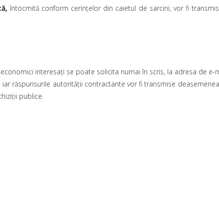
ă,
întocmită conform cerinţelor din caietul de sarcini, vor fi transmi
rii economici interesați se poate solicita numai în scris, la adresa de e-
,
iar răspunsurile autorităţii contractante vor fi transmise deasemenea p
hiziţii publice.