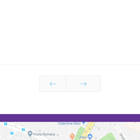
Prec
Următor