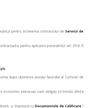
a publică pentru incheierea contractului de
Servicii de
actanta, pentru aplicarea prevederilor art. 29 lit. f)
şti.
numai după obţinerea avizului favorabil al Comisiei de
ii economici intesesaţi sunt obligaţi să trimită oferta
ibuire, și, împreună cu
Documentele de Calificare
/