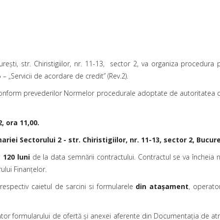
ureşti, str. Chiristigiilor, nr. 11-13, sector 2, va organiza procedur
„Servicii de acordare de credit” (Rev.2).
onform prevederilor Normelor procedurale adoptate de autoritatea contr
, ora 11,00.
riei Sectorului 2 - str. Chiristigiilor, nr. 11-13, sector 2, Bucure
:
120 luni
de la data semnării contractului. Contractul se va încheia 
ului Finanţelor.
respectiv caietul de sarcini si formularele
din ata
şament
, operator
or formularului de ofertă și anexei aferente din Documentaţia de atr