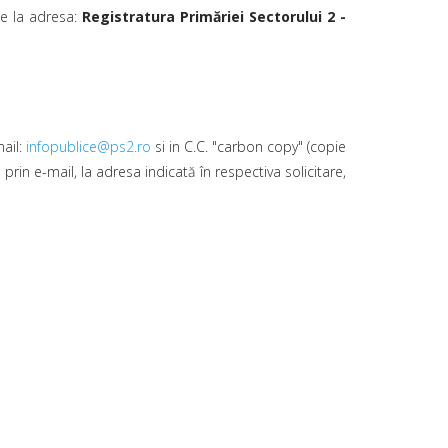
se la adresa:
Registratura Primăriei Sectorului 2 -
mail:
infopublice@ps2.ro
si in C.C. "carbon copy" (copie
rin e-mail, la adresa indicată în respectiva solicitare,