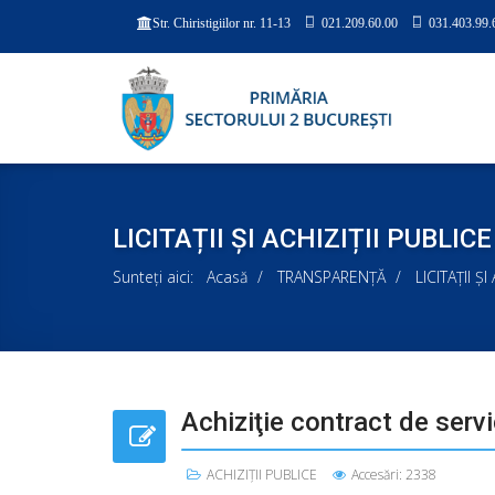
021.209.60.00
031.403.99.
Str. Chiristigiilor nr. 11-13
LICITAȚII ȘI ACHIZIȚII PUBLICE
Sunteți aici:
Acasă
TRANSPARENȚĂ
LICITAȚII Ș
Achiziţie contract de servi
ACHIZIȚII PUBLICE
Accesări: 2338