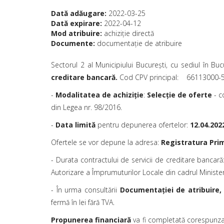
Dată adăugare:
2022-03-25
Dată expirare:
2022-04-12
Mod atribuire:
achiziţie directă
Documente:
documentaţie de atribuire
Sectorul 2 al Municipiului Bucureşti, cu sediul în Buc
creditare bancară.
Cod CPV principal: 66113000-5 – 
-
Modalitatea de achiziţie
:
Selecţie de oferte
- c
din Legea nr. 98/2016.
-
Data limită
pentru depunerea ofertelor:
12.04.2022
Ofertele se vor depune la adresa:
Registratura Prima
- Durata contractului de servicii de creditare bancară
Autorizare a Împrumuturilor Locale din cadrul Minister
- În urma consultării
Documentaţiei de atribuire,
fermă în lei fără TVA.
Propunerea financiară
va fi completată corespunzat