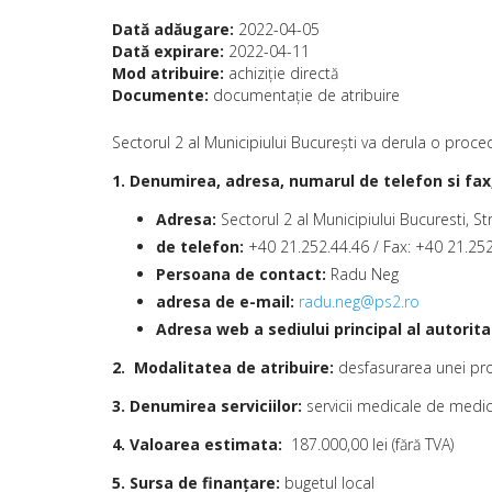
Dată adăugare:
2022-04-05
Dată expirare:
2022-04-11
Mod atribuire:
achiziţie directă
Documente:
documentaţie de atribuire
Sectorul 2 al Municipiului Bucureşti va derula o proce
1. Denumirea, adresa, numarul de telefon si fax,
Adresa:
Sectorul 2 al Municipiului Bucuresti, St
de telefon:
+40 21.252.44.46 / Fax: +40 21.25
Persoana de contact:
Radu Neg
adresa de e-mail:
radu.neg@ps2.ro
Adresa web a sediului principal al autorit
2.
Modalitatea de atribuire:
desfasurarea unei proc
3.
Denumirea serviciilor:
servicii medicale de medi
4. Valoarea estimata:
187.000,00 lei (fără TVA)
5. Sursa de finanțare:
bugetul local