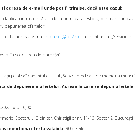
i si adresa de e-mail unde pot fi trimise, dacă este cazul:
 clarificari in maxim 2 zile de la primirea acestora, dar numai in cazul 
ntru depunerea ofertelor.
nsmite la adresa e-mail
radu.neg@ps2.ro
cu mentiunea „Servicii med
sta în solicitarea de clarificări”
achiziţii publice” / anunţul cu titlul „Servicii medicale de medicina muncii”
ita de depunere a ofertelor. Adresa la care se depun ofertele
.2022, ora 10,00
imariei Sectorului 2 din str. Chiristigiilor nr. 11-13, Sector 2, Bucureş
a isi mentiona oferta valabila:
90 de zile