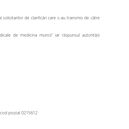
solicitarilor de clarificări care s-au transmis de către
icale de medicina muncii” iar răspunsul autorităţii
ti, cod poştal 0215612