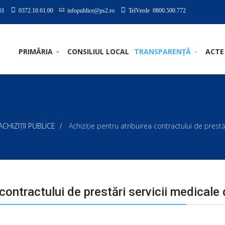
61
0372.10.61.00
infopublice@ps2.ro
TelVerde 0800.500.772
PRIMĂRIA
CONSILIUL LOCAL
TRANSPARENȚĂ
ACTE
I ACHIZIȚII PUBLICE
Achiziţie pentru atribuirea contractului de prest
 contractului de prestări servicii medical