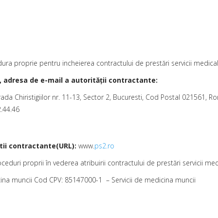
dura proprie pentru incheierea contractului de prestări servicii medic
 adresa de e-mail a autorităţii contractante:
rada Chiristigiilor nr. 11-13, Sector 2, Bucuresti, Cod Postal 021561, 
2.44.46
atii contractante(URL):
www.
ps2.ro
eduri proprii în vederea atribuirii contractului de prestări servicii m
cina muncii Cod CPV: 85147000-1 – Servicii de medicina muncii