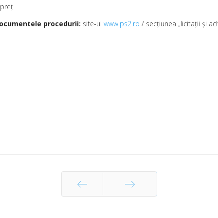
 preţ
 documentele procedurii:
site-ul
www.ps2.ro
/ secţiunea „licitaţii şi ach
Prec
Următor