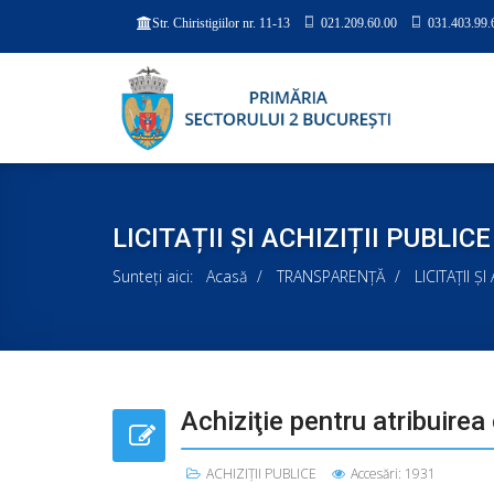
021.209.60.00
031.403.99.
Str. Chiristigiilor nr. 11-13
LICITAȚII ȘI ACHIZIȚII PUBLICE
Sunteți aici:
Acasă
TRANSPARENȚĂ
LICITAȚII Ș
Achiziţie pentru atribuirea
ACHIZIȚII PUBLICE
Accesări: 1931