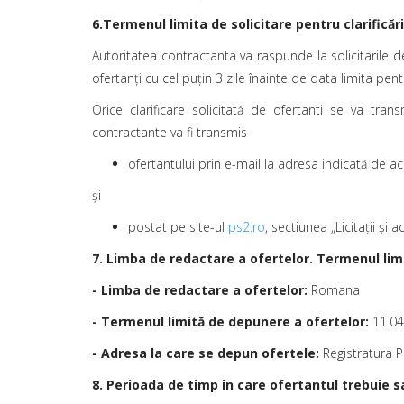
6.Termenul limita de solicitare pentru clarificăr
Autoritatea contractanta va raspunde la solicitarile de
ofertanţi cu cel puţin 3 zile înainte de data limita pe
Orice clarificare solicitată de ofertanti se va tra
contractante va fi transmis
ofertantului prin e-mail la adresa indicată de ace
şi
postat pe site-ul
ps2.ro
, sectiunea „Licitaţii şi 
7. Limba de redactare a ofertelor. Termenul lim
- Limba de redactare a ofertelor:
Romana
- Termenul limită de depunere a ofertelor:
11.04
- Adresa la care se depun ofertele:
Registratura Pr
8. Perioada de timp in care ofertantul trebuie s