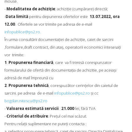
mouse.
-
Modalitatea de achiziţie
: achiziţie (cumpărare) directă;
-
Data limită
pentru depunerea ofertelor este
13.07.2022, ora
12.00
. Ofertele se vor trimite pe adresa de e-mail
infopublice@ps2.ro
.
În urma consultării documentaţiei de achiziţie, caiet de sarcini
,formulare,draft contract, din ataş, operatorii economici intesesaţi
vor trimite:
1
.
Propunerea financiară
, care va fi trimisă corespunzator
formularului de ofertă din documentaţia de achizitie, pe aceiaşi
adresă de mail împreună cu
2
.
Propunerea tehnică
, corespuzător cerinţelor din caietul de
sarcini. pe adresa de e-mail
infopublice@ps2.ro
și cc
bogdan.nitescu@ps2.ro
-
Valoarea estimată servicii
:
21.000
lei, fără TVA
-
Criteriul de atribuire
: Preţul cel mai scăzut.
Pentru relaţii suplimentare ne puteţi contacta :
a. referitor propunere tehnică, caiet de sarcini- Direcţia Digitalizare.