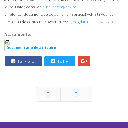
,Aurel Dateș consilier,
aurel.dates@ps2.ro
.
b. referitor documentatie de achiziție-, Serviciul Achiziţii Publice,
persoana de contact : Bogdan Nitescu,
bogdan.nitescu@ps2.ro
.
Ataşamente:
Documentaţie de atribuire
Facebook
Twitter
Prec
Următor