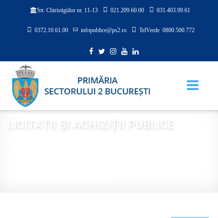
021.209.60.00
031.403.99.61
Str. Chiristigiilor nr. 11-13
0372.10.61.00
infopublice@ps2.ro
TelVerde 0800.500.772
LICITAȚII ȘI ACHIZIȚII PUBLICE
Sunteți aici:
Acasă
TRANSPARENȚĂ
LICITAȚII ȘI ACHIZIȚII PUBLICE
Achiziţie publică pentru atribuirea unui contract de furnizare
a 7 laptop-uri cu licență Windows