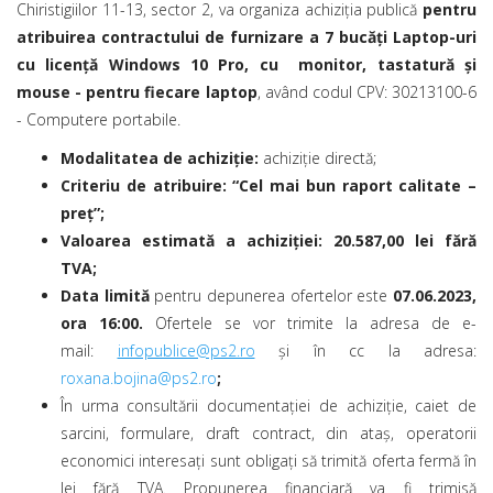
Chiristigiilor 11-13, sector 2, va organiza achiziţia publică
pentru
atribuirea contractului de furnizare a 7 bucăți Laptop-uri
cu licență Windows 10 Pro, cu monitor, tastatură și
mouse - pentru fiecare laptop
, având codul CPV: 30213100-6
- Computere portabile.
Modalitatea de achiziţie:
achiziție directă;
Criteriu de atribuire
:
“Cel mai bun raport calitate –
preț
”;
Valoarea estimată a achiziției:
20.587,00 lei fără
TVA;
Data limită
pentru depunerea ofertelor este
07.06.2023,
ora 16:00.
Ofertele se vor trimite la adresa de e-
mail:
infopublice@ps2.ro
și în cc la adresa:
roxana.bojina@ps2.ro
;
În urma consultării documentaţiei de achiziţie, caiet de
sarcini, formulare, draft contract, din ataş, operatorii
economici interesaţi sunt obligaţi să trimită oferta fermă în
lei fără TVA. Propunerea financiară va fi trimisă