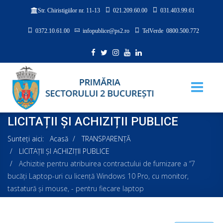
021.209.60.00
031.403.99.61
Str. Chiristigiilor nr. 11-13
0372.10.61.00
infopublice@ps2.ro
TelVerde 0800.500.772
LICITAȚII ȘI ACHIZIȚII PUBLICE
Sunteți aici:
Acasă
TRANSPARENȚĂ
LICITAȚII ȘI ACHIZIȚII PUBLICE
Achizitie pentru atribuirea contractului de furnizare a “7
bucăți Laptop-uri cu licență Windows 10 Pro, cu monitor,
tastatură și mouse, - pentru fiecare laptop