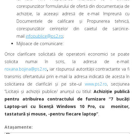
corespunzător formularului de ofertă din documentaţia de
achiziție, la aceeaşi adresă de e-mail împreună cu
Documentele de calificare şi Propunerea tehnică,
corespunzător cerinţelor din caietul de sarcini:e-
mail
infopublice@ps2.ro
;
Mijloace de comunicare:
Orice clarificare solicitată de operatorii economici se poate
solicita numai în scris, la adresa de e-mail:
roxana.bojina@ps2.ro
,
iar răspunsul autorităţii contractante va fi
transmis ofertantului prin e-mail la adresa indicată de acesta în
solicitarea de clarificări și pe site–ul
www.ps2.ro
, secțiunea
“Licitații și achiziții publice/ anunțul cu titlul:
Achiziție publică
pentru atribuirea contractului de furnizare
“7 bucăți
Laptop-uri cu licență Windows 10 Pro, cu monitor,
tastatură și mouse, -pentru fiecare laptop
”
.
Ataşamente: