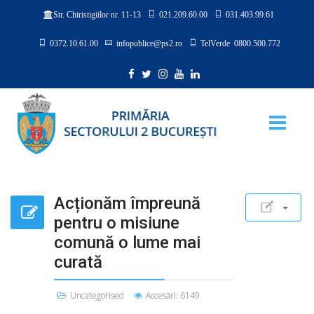
021.209.60.00
031.403.99.61
Str. Chiristigiilor nr. 11-13
0372.10.61.00
infopublice@ps2.ro
TelVerde 0800.500.772
Acționăm împreună
pentru o misiune
comună o lume mai
curată
Uncategorised
Accesări: 6149