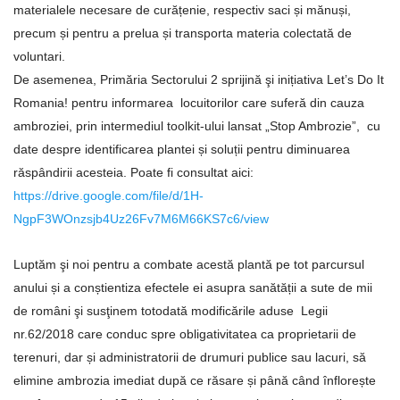
materialele necesare de curățenie, respectiv saci și mănuși,
precum și pentru a prelua și transporta materia colectată de
voluntari.
De asemenea, Primăria Sectorului 2 sprijină şi inițiativa Let’s Do It
Romania! pentru informarea locuitorilor care suferă din cauza
ambroziei, prin intermediul toolkit-ului lansat „Stop Ambrozie”, cu
date despre identificarea plantei și soluții pentru diminuarea
răspândirii acesteia. Poate fi consultat aici:
https://drive.google.com/file/d/1H-
NgpF3WOnzsjb4Uz26Fv7M6M66KS7c6/view
Luptăm şi noi pentru a combate acestă plantă pe tot parcursul
anului și a conștientiza efectele ei asupra sanătății a sute de mii
de români şi susţinem totodată modificările aduse Legii
nr.62/2018 care conduc spre obligativitatea ca proprietarii de
terenuri, dar și administratorii de drumuri publice sau lacuri, să
elimine ambrozia imediat după ce răsare și până când înflorește