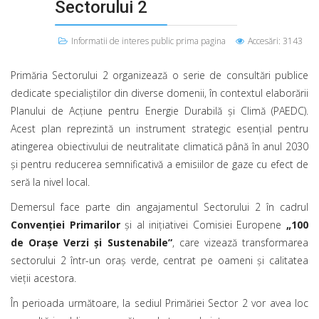
Sectorului 2
Informatii de interes public prima pagina
Accesări: 3143
Primăria Sectorului 2 organizează o serie de consultări publice
dedicate specialiștilor din diverse domenii, în contextul elaborării
Planului de Acțiune pentru Energie Durabilă și Climă (PAEDC).
Acest plan reprezintă un instrument strategic esențial pentru
atingerea obiectivului de neutralitate climatică până în anul 2030
și pentru reducerea semnificativă a emisiilor de gaze cu efect de
seră la nivel local.
Demersul face parte din angajamentul Sectorului 2 în cadrul
Convenției Primarilor
și al inițiativei Comisiei Europene
„100
de Orașe Verzi și Sustenabile”
, care vizează transformarea
sectorului 2 într-un oraș verde, centrat pe oameni și calitatea
vieții acestora.
În perioada următoare, la sediul Primăriei Sector 2 vor avea loc