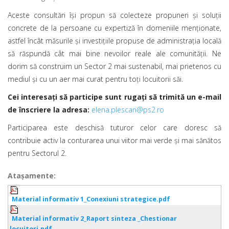
Aceste consultări își propun să colecteze propuneri și soluții
concrete de la persoane cu expertiză în domeniile menționate,
astfel încât măsurile și investițiile propuse de administrația locală
să răspundă cât mai bine nevoilor reale ale comunității. Ne
dorim să construim un Sector 2 mai sustenabil, mai prietenos cu
mediul și cu un aer mai curat pentru toți locuitorii săi.
Cei interesați să participe sunt rugați să trimită un e-mail
de înscriere la adresa:
elena.plescan@ps2.ro
Participarea este deschisă tuturor celor care doresc să
contribuie activ la conturarea unui viitor mai verde și mai sănătos
pentru Sectorul 2.
Ataşamente:
Material informativ 1_Conexiuni strategice.pdf
Material informativ 2_Raport sinteza _Chestionar
locuitori.pdf