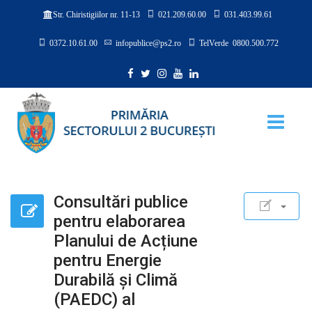
021.209.60.00
031.403.99.61
Str. Chiristigiilor nr. 11-13
0372.10.61.00
infopublice@ps2.ro
TelVerde 0800.500.772
Consultări publice
pentru elaborarea
Planului de Acțiune
pentru Energie
Durabilă și Climă
(PAEDC) al