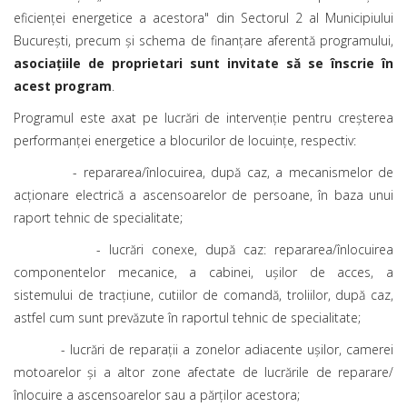
eficienţei energetice a acestora" din Sectorul 2 al Municipiului
Bucureşti, precum şi schema de finanţare aferentă programului,
asociațiile de proprietari sunt invitate să se înscrie în
acest program
.
Programul este axat pe lucrări de intervenţie pentru creşterea
performanţei energetice a blocurilor de locuinţe, respectiv:
- repararea/înlocuirea, după caz, a mecanismelor de
acţionare electrică a ascensoarelor de persoane, în baza unui
raport tehnic de specialitate;
- lucrări conexe, după caz: repararea/înlocuirea
componentelor mecanice, a cabinei, uşilor de acces, a
sistemului de tracţiune, cutiilor de comandă, troliilor, după caz,
astfel cum sunt prevăzute în raportul tehnic de specialitate;
- lucrări de reparaţii a zonelor adiacente uşilor, camerei
motoarelor şi a altor zone afectate de lucrările de reparare/
înlocuire a ascensoarelor sau a părţilor acestora;