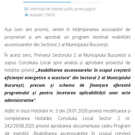
Informatii de interes public prima pagina
Accesări: 15870
Așa cum am promis, venim în întâmpinarea asociațiilor de
proprietari și am aprobat un program destinat reabilitării
ascensoarelor din Sectorul 2 al Municipiului București.
În acest sens, Primarul Sectorului 2 al Municipiului București a
supus Consiliului Local spre analiză și aprobare proiectul de
hotărîre privind
„Reabilitarea ascensoarelor în scopul creșterii
eficienței energetice a acestora” din Sectorul 2 al Municipiului
București, precum și schema de finanțare aferentă
programului și pentru încetarea aplicabilității unor acte
administrative”
.
Astfel, în baza
Hotărârii nr. 3 din 29.01.2026 privind modificarea şi
completarea Hotărârii Consiliului Local Sector 2 nr.
242/29.08.2025 privind aprobarea documentului cadru Program
de investiţii „Reabilitarea ascensoarelor în scopul creşterii