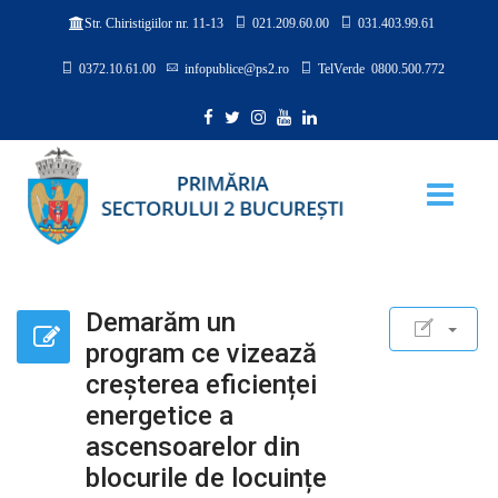
021.209.60.00
031.403.99.61
Str. Chiristigiilor nr. 11-13
0372.10.61.00
infopublice@ps2.ro
TelVerde 0800.500.772
Demarăm un
program ce vizează
creșterea eficienței
energetice a
ascensoarelor din
blocurile de locuințe