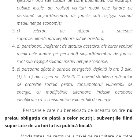
efectuării anchetei sociale de către autoritatea administraţiei
publice locale, au realizat venituri medii nete lunare pe
persoană singură/membru de familie sub câştigul salarial
mediu net pe economie;
c) veterani de război şi soţi/soţii
supravieţuitori/supravieţuitoare ai/ale acestora;
d) pensionari, indiferent de statutul acestora, ale căror venituri
medii nete lunare pe persoană singură/membru de familie
sunt sub câştigul salarial mediu net pe economie;
e) persoane aflate în sărăcie energetică, definită la art. 3 alin.
(1) lit. o) din Legea nr. 226/2021 privind stabilirea măsurilor
de protecţie socială pentru consumatorul vulnerabil de
energie, cu modificările ulterioare, inclusiv persoane
identificate ca şi consumatori vulnerabili de energie.
Persoanele care nu beneficiază de această scutire
nu
preiau obligația de plată a celor scutiți, subvențiile fiind
suportate de autoritatea publică locală
.
Modalitatea de restituire a taxei de reabilitare de către