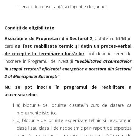
- servicii de consultanţă şi dirigenţie de şantier.
Condiţii de eligibilitate
Asociaţiile de Proprietari din Sectorul 2
, dotate cu lift/lifturi
care
au fost reabilitate termic și dețin un proces-verbal
de recepție la terminarea lucrărilor
, pot depune cereri de
înscriere în Programul de investiții
”
Reabilitarea ascensoarelor
în scopul creşterii eficienţei energetice a acestora din Sectorul
2 al Municipiului București
”
.
Nu se pot înscrie în programul de reabilitare a
ascensoarelor:
a) blocurile de locuinţe clasate/în curs de clasare ca
monumente istorice;
b) blocurile de locuinţe expertizate tehnic şi încadrate în
clasa I sau clasa II de risc seismic prin raport de expertiză
tehnică, la care nu s-au executat sau se află în curs de