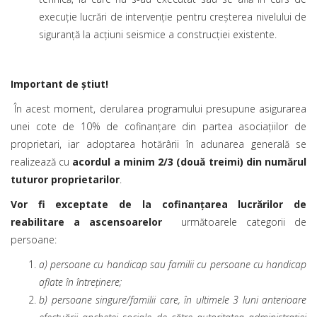
execuţie lucrări de intervenţie pentru creşterea nivelului de
siguranţă la acţiuni seismice a construcţiei existente.
Important de știut!
În acest moment, derularea programului presupune asigurarea
unei cote de 10% de cofinanțare din partea asociațiilor de
proprietari, iar adoptarea hotărârii în adunarea generală se
realizează cu
acordul a minim 2/3 (două treimi) din numărul
tuturor proprietarilor
.
Vor fi exceptate de la cofinanțarea lucrărilor de
reabilitare a ascensoarelor
următoarele categorii de
persoane:
a) persoane cu handicap sau familii cu persoane cu handicap
aflate în întreţinere;
b) persoane singure/familii care, în ultimele 3 luni anterioare