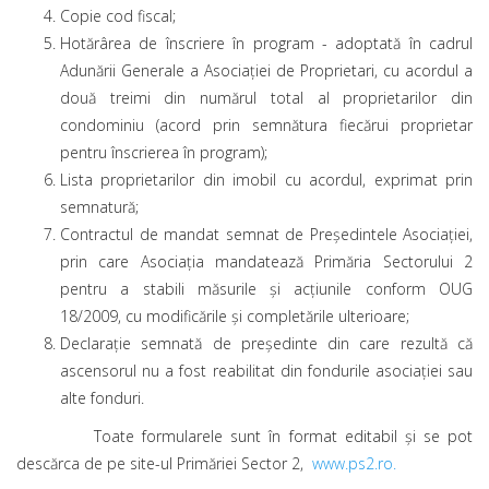
Copie cod fiscal;
Hotărârea de înscriere în program - adoptată în cadrul
Adunării Generale a Asociației de Proprietari, cu acordul a
două treimi din numărul total al proprietarilor din
condominiu (acord prin semnătura fiecărui proprietar
pentru înscrierea în program);
Lista proprietarilor din imobil cu acordul, exprimat prin
semnatură;
Contractul de mandat semnat de Președintele Asociației,
prin care Asociația mandatează Primăria Sectorului 2
pentru a stabili măsurile și acțiunile conform OUG
18/2009, cu modificările și completările ulterioare;
Declarație semnată de președinte din care rezultă că
ascensorul nu a fost reabilitat din fondurile asociației sau
alte fonduri.
Toate formularele sunt în format editabil și se pot
descărca de pe site-ul Primăriei Sector 2,
www.ps2.ro.