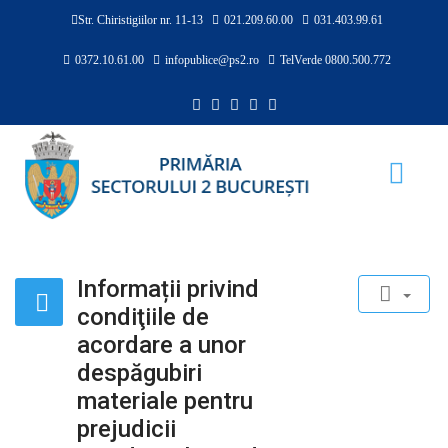
Str. Chiristigiilor nr. 11-13
021.209.60.00
031.403.99.61
0372.10.61.00
infopublice@ps2.ro
TelVerde 0800.500.772
Informații privind
condiţiile de
acordare a unor
despăgubiri
materiale pentru
prejudicii