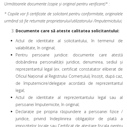
Următoarele documente (copie și original pentru verificare)* :
* Copiile vor fi certificate de solicitant pentru conformitate, originalele
urmând să fie returnate proprietarului/utilizatorului /împuternicitului;
Documente care să ateste calitatea solicitantului:
Actul de identitate al solicitantului, în termenul de
valabilitate, în original;
Pentru persoane juridice: documente care atestă
dobândirea personalității juridice, denumirea, sediul și
reprezentantul legal (ex. certificat constatator eliberat de
Oficiul Național al Registrului Comerțului), însoțit, după caz,
de împuternicire/delegație acordată de reprezentantul
legal;
Actul de identitate al reprezentantului legal sau al
persoanei împuternicite, în original;
Declaraţie pe propria răspundere a persoanei fizice /
juridice, privind îndeplinirea obligaţiilor de plată a
impozitelor locale sau Certificat de atestare fiscala pentru