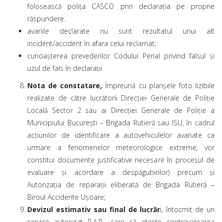
folosească polița CASCO prin declarația pe proprie
răspundere.
avariile declarate nu sunt rezultatul unui alt
incident/accident în afara celui reclamat;
cunoașterea prevederilor Codului Penal privind falsul și
uzul de fals în declarații
Nota de constatare,
împreună cu planșele foto lizibile
realizate de către lucrătorii Direcției Generale de Poliție
Locală Sector 2 sau ai Direcției Generale de Poliție a
Municipiului București – Brigada Rutieră sau ISU, în cadrul
acțiunilor de identificare a autovehiculelor avariate ca
urmare a fenomenelor meteorologice extreme, vor
constitui documente justificative necesare în procesul de
evaluare și acordare a despăgubirilor) precum şi
Autorizația de reparații eliberată de Brigada Rutieră –
Biroul Accidente Ușoare;
Devizul estimativ sau final de lucrăr
i, întocmit de un
service autorizat R.A.R., care să ateste contravaloarea