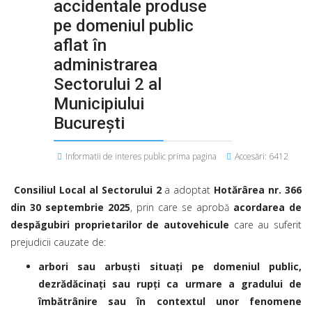
accidentale produse
pe domeniul public
aflat în
administrarea
Sectorului 2 al
Municipiului
Bucureşti
Informatii de interes public prima pagina
Accesări: 6412
Consiliul Local al Sectorului 2
a adoptat
Hotărârea nr. 366
din 30 septembrie 2025
, prin care se aprobă
acordarea de
despăgubiri
proprietarilor de autovehicule
care au suferit
prejudicii cauzate de:
arbori sau arbuşti situaţi pe domeniul public,
dezrădăcinaţi sau rupţi ca urmare a gradului de
îmbătrânire sau în contextul unor fenomene