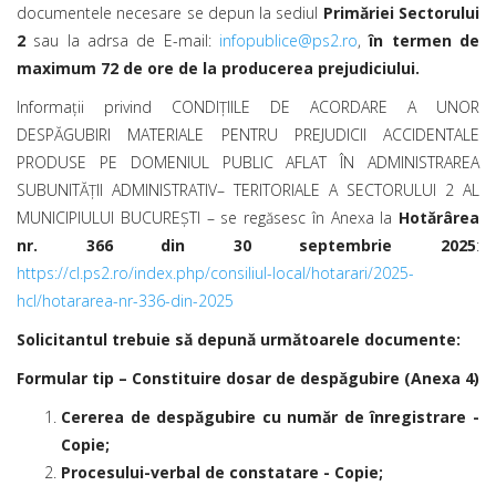
documentele necesare se depun la sediul
Primăriei Sectorului
2
sau la adrsa de E-mail:
infopublice@ps2.ro
,
î
n termen de
maximum 72 de ore de la producerea prejudiciului.
Informaţii privind CONDIȚIILE DE ACORDARE A UNOR
DESPĂGUBIRI MATERIALE PENTRU PREJUDICII ACCIDENTALE
PRODUSE PE DOMENIUL PUBLIC AFLAT ÎN ADMINISTRAREA
SUBUNITĂȚII ADMINISTRATIV– TERITORIALE A SECTORULUI 2 AL
MUNICIPIULUI BUCUREȘTI – se regăsesc în Anexa la
Hotărârea
nr. 366 din 30 septembrie 2025
:
https://cl.ps2.ro/index.php/consiliul-local/hotarari/2025-
hcl/hotararea-nr-336-din-2025
Solicitantul trebuie să depună următoarele documente:
Formular tip – Constituire dosar de despăgubire (Anexa 4)
Cererea de despăgubire cu număr de înregistrare -
Copie;
Procesului-verbal de constatare - Copie;