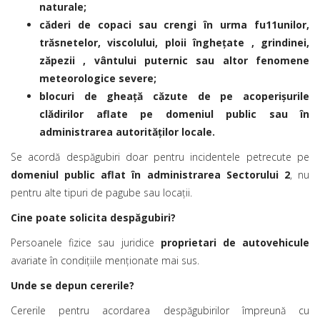
naturale;
căderi de copaci sau crengi în urma fu11unilor,
trăsnetelor, viscolului, ploii îngheţate , grindinei,
zăpezii , vântului puternic sau altor fenomene
meteorologice severe;
blocuri de gheaţă căzute de pe acoperişurile
clădirilor aflate pe domeniul public sau în
administrarea autorităţilor locale.
Se acordă despăgubiri doar pentru incidentele petrecute pe
domeniul public aflat în administrarea Sectorului 2
, nu
pentru alte tipuri de pagube sau locații.
Cine poate solicita despăgubiri?
Persoanele fizice sau juridice
proprietari de autovehicule
avariate în condițiile menționate mai sus.
Unde se depun cererile?
Cererile pentru acordarea despăgubirilor împreună cu