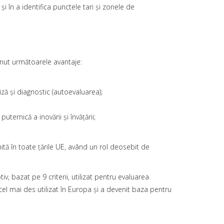
 în a identifica punctele tari şi zonele de
inut următoarele avantaje:
ă şi diagnostic (autoevaluarea);
ternică a inovării şi învăţării;
ită în toate ţările UE, având un rol deosebit de
bazat pe 9 criterii, utilizat pentru evaluarea
el mai des utilizat în Europa şi a devenit baza pentru