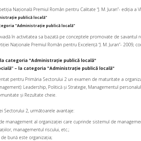
tiţia Naţională Premiul Român pentru Calitate “J. M. Juran”- ediţia a VII
istraţie publică locală"
tegoria "Administraţie publică locală"
vadă în activitatea sa bazată pe conceptele promovate de savantul r
petiţiei Naţionale Premiul Român pentru Excelenţă “J. M. Juran”- 2009,
la categoria "Administraţie publică locală"
ială” – la categoria "Administraţie publică locală"
ntat pentru Primăria Sectorului 2 un examen de maturitate a organizaţi
ement): Leadership, Politică şi Strategie, Managementul personalului,
comunitate şi Rezultate cheie.
i Sectorului 2, următoarele avantaje:
l de management al organizaţiei care cuprinde sistemul de managemen
ilor, managementul riscului, etc.;
t de bună este organizaţia;