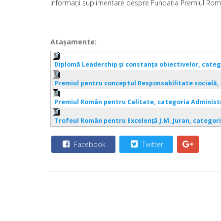
Informaţii suplimentare despre Fundaţia Premiul Român
Ataşamente:
Diplomă Leadership şi constanţa obiectivelor, catego
Premiul pentru conceptul Responsabilitate socială, 
Premiul Român pentru Calitate, categoria Administra
Trofeul Român pentru Excelenţă J.M. Juran, categoria
Facebook
Twitter