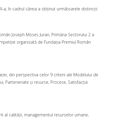
I-a, în cadrul căreia a obţinut următoarele distincţii:
omân Joseph Moses Juran, Primăria Sectorului 2 a
 competiţie organizată de Fundaţia Premiul Român
ei, din perspectiva celor 9 criterii ale Modelului de
 Parteneriate şi resurse, Procese, Satisfacţia
t al calităţii, managementul resurselor umane,