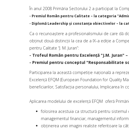
În anul 2008 Primăria Sectorului 2 a participat la Compe
- Premiul Român pentru Calitate – la categoria "Admin
- Diplomă Leadership şi constanţa obiectivelor – la ca
Ca o recunoaştere a profesionalismului de care dă do
obţinut două distincţii la cea de a IX-a ediţie a Com
pentru Calitate “J. M. Juran”:
- Trofeul Român pentru Excelenţă "J.M. Juran" – 
- Premiul pentru conceptul "Responsabilitate soc
Participarea la această competiţie naţională a repreze
Excelenţă EFQM (European Foundation for Quality Manag
beneficiarilor, Satisfacţia personalului, Implicarea în 
Aplicarea modelului de excelenţă EFQM oferă Primărie
folosirea acestuia ca structură pentru sistemu
managementul financiar, managementul informaţi
obţinerea unei imagini realiste referitoare la câ