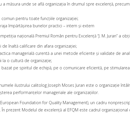
 a măsura unde se află organizaţia în drumul spre excelenţă, precum şi
comun pentru toate funcţiile organizaţiei;
ja împărtăşirea bunelor practici – intern şi extern
competiţia naţională Premiul Român pentru Excelenţă “J. M. Juran” a obţ
de înaltă calificare din afara organizaţiei;
ica managerială curentă a unei metode eficiente şi validate de analiz
i la o cultură de organizaţie;
 bazat pe spiritul de echipă, pe o comunicare eficientă, pe stimularea pu
mele ilustrului calitolog Joseph Moses Juran este o organizaţie întâln
şterea performanţelor manageriale ale organizaţiilor.
ropean Foundation for Quality Management), un cadru nonprescriptiv, 
. În prezent Modelul de excelenţă al EFQM este cadrul organizaţional c