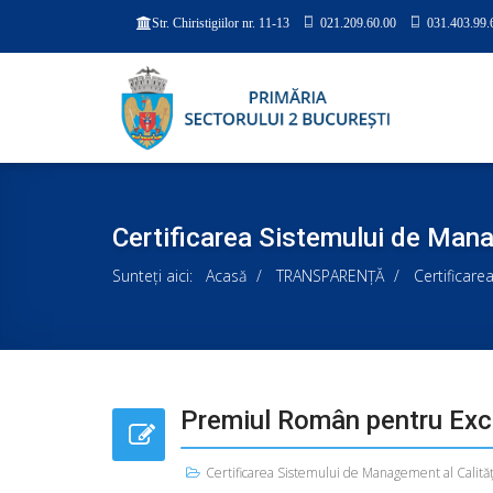
021.209.60.00
031.403.99.
Str. Chiristigiilor nr. 11-13
Certificarea Sistemului de Manag
Sunteți aici:
Acasă
TRANSPARENȚĂ
Certificare
Premiul Român pentru Exce
Certificarea Sistemului de Management al Calităţi