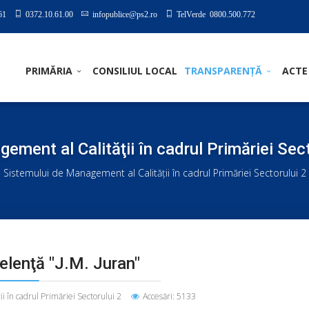
61
0372.10.61.00
infopublice@ps2.ro
TelVerde 0800.500.772
PRIMĂRIA
CONSILIUL LOCAL
TRANSPARENȚĂ
ACTE
ement al Calităţii în cadrul Primăriei Sect
a Sistemului de Management al Calităţii în cadrul Primăriei Sectorului 2
lenţă "J.M. Juran"
i în cadrul Primăriei Sectorului 2
Accesări: 5133