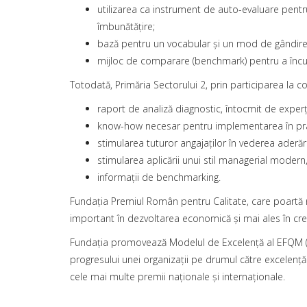
utilizarea ca instrument de auto-evaluare pentru
îmbunătăţire;
bază pentru un vocabular şi un mod de gândire 
mijloc de comparare (benchmark) pentru a încura
Totodată, Primăria Sectorului 2, prin participarea la 
raport de analiză diagnostic, întocmit de experţi 
know-how necesar pentru implementarea în pract
stimularea tuturor angajaţilor în vederea aderări
stimularea aplicării unui stil managerial modern,
informaţii de benchmarking.
Fundaţia Premiul Român pentru Calitate, care poartă nu
important în dezvoltarea economică şi mai ales în cre
Fundaţia promovează Modelul de Excelenţă al EFQM (Eu
progresului unei organizaţii pe drumul către excelenţă
cele mai multe premii naţionale şi internaţionale.